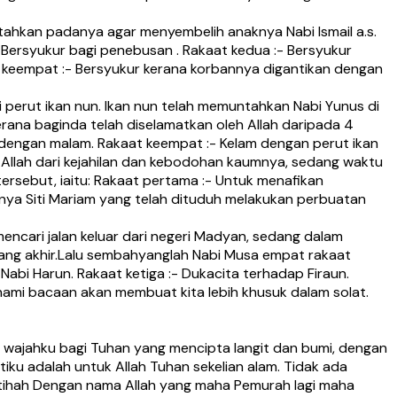
ntahkan padanya agar menyembelih anaknya Nabi Ismail a.s.
- Bersyukur bagi penebusan . Rakaat kedua :- Bersyukur
t keempat :- Bersyukur kerana korbannya digantikan dengan
 perut ikan nun. Ikan nun telah memuntahkan Nabi Yunus di
rana baginda telah diselamatkan oleh Allah daripada 4
am dengan malam. Rakaat keempat :- Kelam dengan perut ikan
 Allah dari kejahilan dan kebodohan kaumnya, sedang waktu
tersebut, iaitu: Rakaat pertama :- Untuk menafikan
nya Siti Mariam yang telah dituduh melakukan perbuatan
encari jalan keluar dari negeri Madyan, sedang dalam
ang akhir.Lalu sembahyanglah Nabi Musa empat rakaat
abi Harun. Rakaat ketiga :- Dukacita terhadap Firaun.
ami bacaan akan membuat kita lebih khusuk dalam solat.
n wajahku bagi Tuhan yang mencipta langit dan bumi, dengan
iku adalah untuk Allah Tuhan sekelian alam. Tidak ada
atihah Dengan nama Allah yang maha Pemurah lagi maha