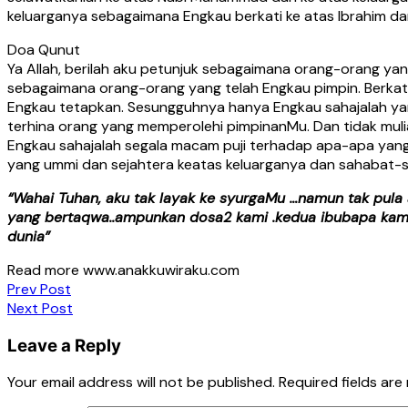
keluarganya sebagaimana Engkau berkati ke atas Ibrahim dan
Doa Qunut
Ya Allah, berilah aku petunjuk sebagaimana orang-orang yan
sebagaimana orang-orang yang telah Engkau pimpin. Berkat
Engkau tetapkan. Sesungguhnya hanya Engkau sahajalah ya
terhina orang yang memperolehi pimpinanMu. Dan tidak mul
Engkau sahajalah segala macam puji terhadap apa-apa yan
yang ummi dan sejahtera keatas keluarganya dan sahabat-
“Wahai Tuhan, aku tak layak ke syurgaMu …namun tak pul
yang bertaqwa..ampunkan dosa2 kami .kedua ibubapa kam
dunia”
Read more www.anakkuwiraku.com
Post
Prev Post
Next Post
navigation
Leave a Reply
Your email address will not be published.
Required fields ar