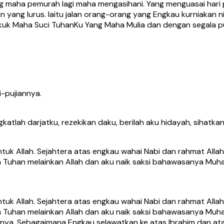
Yang maha pemurah lagi maha mengasihani. Yang menguasai ha
n yang lurus. Iaitu jalan orang-orang yang Engkau kurniakan
kuk Maha Suci TuhanKu Yang Maha Mulia dan dengan segala puj
-pujiannya.
gkatlah darjatku, rezekikan daku, berilah aku hidayah, sihatk
uk Allah. Sejahtera atas engkau wahai Nabi dan rahmat Allah
 Tuhan melainkan Allah dan aku naik saksi bahawasanya Muha
uk Allah. Sejahtera atas engkau wahai Nabi dan rahmat Allah
 Tuhan melainkan Allah dan aku naik saksi bahawasanya Muha
nya. Sebagaimana Engkau selawatkan ke atas Ibrahim dan ata