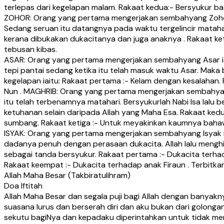
terlepas dari kegelapan malam. Rakaat kedua:- Bersyukur ba
ZOHOR: Orang yang pertama mengerjakan sembahyang Zohor ial
Sedang seruan itu datangnya pada waktu tergelincir matahar
kerana dibukakan dukacitanya dan juga anaknya . Rakaat ke
tebusan kibas.
ASAR: Orang yang pertama mengerjakan sembahyang Asar ialah
tepi pantai sedang ketika itu telah masuk waktu Asar. Maka
kegelapan iaitu: Rakaat pertama :- Kelam dengan kesalahan. 
Nun . MAGHRIB: Orang yang pertama mengerjakan sembahyang M
itu telah terbenamnya matahari. Bersyukurlah Nabi Isa lalu 
ketuhanan selain daripada Allah yang Maha Esa. Rakaat ked
sumbang. Rakaat ketiga :- Untuk meyakinkan kaumnya bahawa T
ISYAK: Orang yang pertama mengerjakan sembahyang Isyak ial
dadanya penuh dengan perasaan dukacita. Allah lalu mengh
sebagai tanda bersyukur. Rakaat pertama :- Dukacita terhad
Rakaat keempat :- Dukacita terhadap anak Firaun . Terbit
Allah Maha Besar (Takbiratulihram)
Doa Iftitah
Allah Maha Besar dan segala puji bagi Allah dengan banyak
suasana lurus dan berserah diri dan aku bukan dari golongan
sekutu bagiNya dan kepadaku diperintahkan untuk tidak me