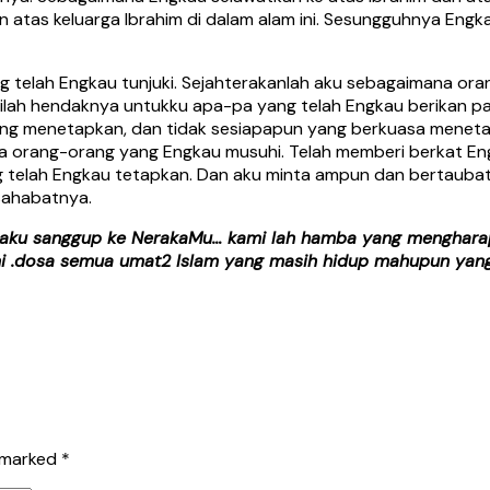
 atas keluarga Ibrahim di dalam alam ini. Sesungguhnya Engk
g telah Engkau tunjuki. Sejahterakanlah aku sebagaimana ora
ilah hendaknya untukku apa-pa yang telah Engkau berikan pa
ng menetapkan, dan tidak sesiapapun yang berkuasa menetap
ia orang-orang yang Engkau musuhi. Telah memberi berkat En
g telah Engkau tetapkan. Dan aku minta ampun dan bertauba
sahabatnya.
a aku sanggup ke NerakaMu… kami lah hamba yang mengharap
i .dosa semua umat2 Islam yang masih hidup mahupun yang
e marked
*