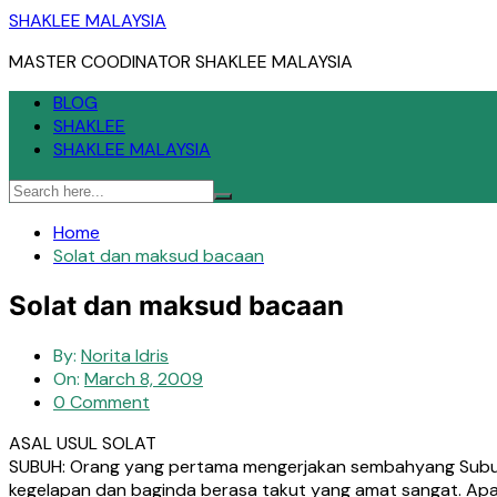
Skip
SHAKLEE MALAYSIA
to
MASTER COODINATOR SHAKLEE MALAYSIA
content
BLOG
SHAKLEE
SHAKLEE MALAYSIA
Home
Solat dan maksud bacaan
Solat dan maksud bacaan
By:
Norita Idris
On:
March 8, 2009
0 Comment
ASAL USUL SOLAT
SUBUH: Orang yang pertama mengerjakan sembahyang Subuh iala
kegelapan dan baginda berasa takut yang amat sangat. Apab