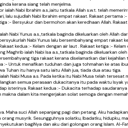
ginda kerana siang telah menjelma.
ah Nabi Ibrahim a.s.,iaitu tatkala Allah s.w.t. telah memeri
i, lalu sujudlah Nabi Ibrahim empat rakaat. Rakaat pertama :
tiga :- Bersyukur dan bermohon akan keredhaan Allah. Rakaa
 Nabi Yunus a.s.,tatkala baginda dikeluarkan oleh Allah dari
 bersyukurlah Nabi Yunus lalu bersembahyang empat rakaat ke
Rakaat kedua :- Kelam dengan air laut . Rakaat ketiga :- Kel
aghrib ialah Nabi Isa a.s.,tatkala baginda dikeluarkan oleh
bersembahyang tiga rakaat kerana diselamatkan dari kejahilan 
ua :- Untuk menafikan tuduhan dan juga tohmahan ke atas ibu
uhan itu hanya satu iaitu Allah jua, tiada dua atau tiga.
ah Nabi Musa a.s. Pada ketika itu Nabi Musa telah tersesat m
ilangkan semua perasaan dukacitanya itu pada waktu Isyak y
ap isterinya. Rakaat kedua :- Dukacita terhadap saudaranya N
kan makna dalam kita mengerjakan solat semoga dengan memah
nya. Maha suci Allah sepanjang pagi dan petang. Aku hadapka
 orang musyrik. Sesungguhnya solatku, Ibadatku, hidupku, mat
nyekutukan bagiNya dan aku dari golongan orang Islam. Al-F