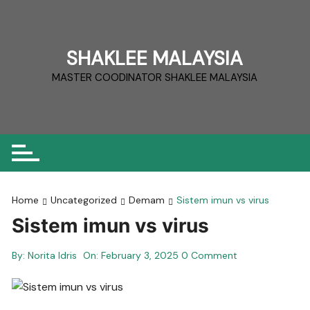
Skip
to
content
SHAKLEE MALAYSIA
MASTER COODINATOR SHAKLEE MALAYSIA
Home
Uncategorized
Demam
Sistem imun vs virus
Sistem imun vs virus
By:
Norita Idris
On:
February 3, 2025
0 Comment