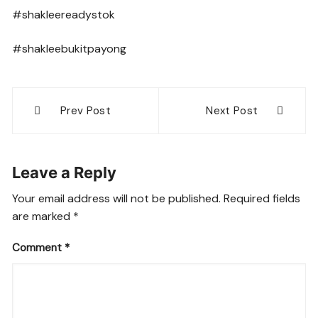
#shakleereadystok
#shakleebukitpayong
Post
Prev Post
Next Post
navigation
Leave a Reply
Your email address will not be published.
Required fields
are marked
*
Comment
*