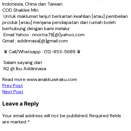
Indonesia, China dan Taiwan.
COD Shaklee Miri.
Untuk maklumat lanjut berkaitan keahlian [atau] pembelian
produk [atau] menjana pendapatan dari rumah boleh
berhubung dengan kami melalui
Email Yahoo : nnorita78[@]yahoo.com
Gmail : addinnasa[@]gmail.com
♛ Call/Whatsapp : 012-853-5689 ♛
Salam sayang dari
N2 @ Ibu Addinnasa
Read more www.anakkuwiraku.com
Post
Prev Post
Next Post
navigation
Leave a Reply
Your email address will not be published.
Required fields
are marked
*