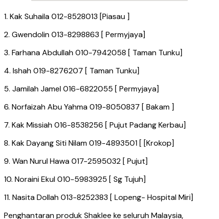
1. Kak Suhaila 012-8528013 [Piasau ]
2. Gwendolin 013-8298863 [ Permyjaya]
3. Farhana Abdullah 010-7942058 [ Taman Tunku]
4. Ishah 019-8276207 [ Taman Tunku]
5. Jamilah Jamel 016-6822055 [ Permyjaya]
6. Norfaizah Abu Yahma 019-8050837 [ Bakam ]
7. Kak Missiah 016-8538256 [ Pujut Padang Kerbau]
8. Kak Dayang Siti Nilam 019-4893501 [ [Krokop]
9. Wan Nurul Hawa 017-2595032 [ Pujut]
10. Noraini Ekul 010-5983925 [ Sg Tujuh]
11. Nasita Dollah 013-8252383 [ Lopeng- Hospital Miri]
Penghantaran produk Shaklee ke seluruh Malaysia,