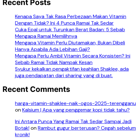
Recent Posts
Kenapa Saya Tak Rasa Perbezaan Makan Vitamin
Dengan Tidak? Ini 4 Punca Ramai Tak Sedar
Cuka Epal untuk Turunkan Berat Badan: 5 Sebab
Mengapa Ramai Memilihnya
Mengapa Vitamin Perlu Diutamakan, Bukan Dibeli
Hanya Apabila Ada Lebihan Gaji?
Mengapa Perlu Ambil Vitamin Secara Konsisten? Ini
Sebab Ramai Tidak Nampak Kesan
Syukur kekalkan pengaktifan keahlian Shaklee, ada
juga pendapatan dari sharing yang di buat.
Recent Comments
harga-vitamin-shaklee-naik-ogos-2025-terengganu
on
Kalsium | Apa yang penggemar kopi tidak tahu?
Ini Antara Punca Yang Ramai Tak Sedar Sampai Jadi
Botak!
on
Rambut gugur berterusan? Cegah sebelum
kronik!