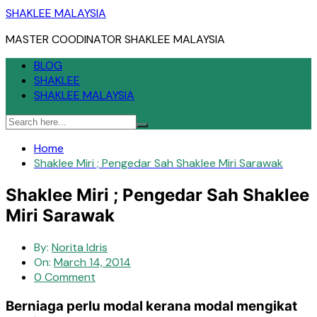
Skip
SHAKLEE MALAYSIA
to
MASTER COODINATOR SHAKLEE MALAYSIA
content
BLOG
SHAKLEE
SHAKLEE MALAYSIA
Home
Shaklee Miri ; Pengedar Sah Shaklee Miri Sarawak
Shaklee Miri ; Pengedar Sah Shaklee
Miri Sarawak
By:
Norita Idris
On:
March 14, 2014
0 Comment
Berniaga perlu modal kerana modal mengikat