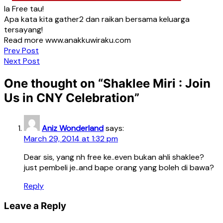
Ia Free tau!
Apa kata kita gather2 dan raikan bersama keluarga
tersayang!
Read more www.anakkuwiraku.com
Post
Prev Post
Next Post
navigation
One thought on “
Shaklee Miri : Join
Us in CNY Celebration
”
Aniz Wonderland
says:
March 29, 2014 at 1:32 pm
Dear sis, yang nh free ke..even bukan ahli shaklee?
just pembeli je..and bape orang yang boleh di bawa?
Reply
Leave a Reply