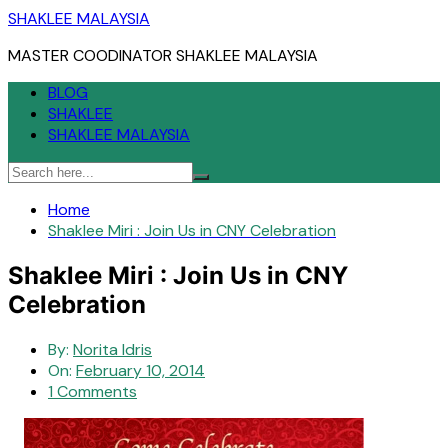
Skip
SHAKLEE MALAYSIA
to
MASTER COODINATOR SHAKLEE MALAYSIA
content
BLOG
SHAKLEE
SHAKLEE MALAYSIA
Home
Shaklee Miri : Join Us in CNY Celebration
Shaklee Miri : Join Us in CNY
Celebration
By:
Norita Idris
On:
February 10, 2014
1 Comments