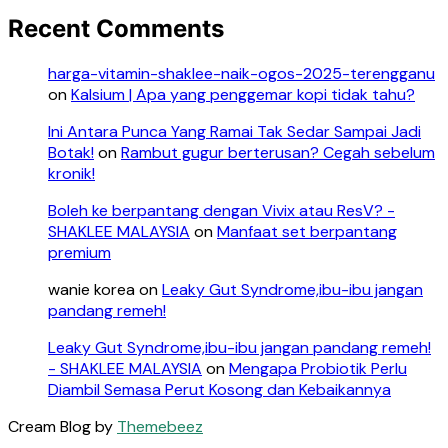
Recent Comments
harga-vitamin-shaklee-naik-ogos-2025-terengganu
on
Kalsium | Apa yang penggemar kopi tidak tahu?
Ini Antara Punca Yang Ramai Tak Sedar Sampai Jadi
Botak!
on
Rambut gugur berterusan? Cegah sebelum
kronik!
Boleh ke berpantang dengan Vivix atau ResV? -
SHAKLEE MALAYSIA
on
Manfaat set berpantang
premium
wanie korea
on
Leaky Gut Syndrome,ibu-ibu jangan
pandang remeh!
Leaky Gut Syndrome,ibu-ibu jangan pandang remeh!
- SHAKLEE MALAYSIA
on
Mengapa Probiotik Perlu
Diambil Semasa Perut Kosong dan Kebaikannya
Cream Blog by
Themebeez