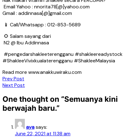
Nak makan vitamin Shaklee secara PERCUMA?
Email Yahoo : nnorita78[@]yahoo.com
Gmail : addinnasa[@]gmail.com
📱 Call/Whatsapp : 012-853-5689
🌻 Salam sayang dari
N2 @ Ibu Addinnasa
#pengedarshakleeterengganu #shakleereadystock
#ShakleeVivixkualaterengganu #ShakleeMalaysia
Read more www.anakkuwiraku.com
Post
Prev Post
Next Post
navigation
One thought on “
Semuanya kini
berwajah baru.
”
aya
says:
June 22, 2021 at 11:38 am