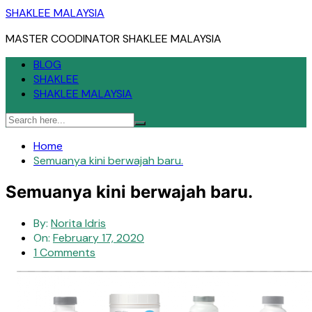
Skip
SHAKLEE MALAYSIA
to
MASTER COODINATOR SHAKLEE MALAYSIA
content
BLOG
SHAKLEE
SHAKLEE MALAYSIA
Home
Semuanya kini berwajah baru.
Semuanya kini berwajah baru.
By:
Norita Idris
On:
February 17, 2020
1 Comments