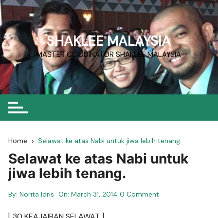
Skip
to
content
SHAKLEE MALAYSIA
MASTER COODINATOR SHAKLEE MALAYSIA
Home
Selawat ke atas Nabi untuk jiwa lebih tenang.
Selawat ke atas Nabi untuk
jiwa lebih tenang.
By:
Norita Idris
On:
March 31, 2014
0 Comment
[ 30 KEAJAIBAN SELAWAT ]