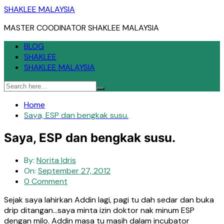
Skip
SHAKLEE MALAYSIA
to
MASTER COODINATOR SHAKLEE MALAYSIA
content
BLOG
SHAKLEE
SHAKLEE MALAYSIA
Home
Saya, ESP dan bengkak susu.
Saya, ESP dan bengkak susu.
By:
Norita Idris
On:
September 27, 2012
0 Comment
Sejak saya lahirkan Addin lagi, pagi tu dah sedar dan buka
drip ditangan…saya minta izin doktor nak minum ESP
dengan milo. Addin masa tu masih dalam incubator