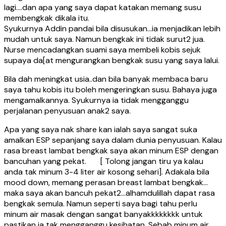
lagi….dan apa yang saya dapat katakan memang susu
membengkak dikala itu.
Syukurnya Addin pandai bila disusukan…ia menjadikan lebih
mudah untuk saya. Namun bengkak ini tidak surut2 jua.
Nurse mencadangkan suami saya membeli kobis sejuk
supaya da[at mengurangkan bengkak susu yang saya lalui.
Bila dah meningkat usia..dan bila banyak membaca baru
saya tahu kobis itu boleh mengeringkan susu. Bahaya juga
mengamalkannya. Syukurnya ia tidak mengganggu
perjalanan penyusuan anak2 saya.
Apa yang saya nak share kan ialah saya sangat suka
amalkan ESP sepanjang saya dalam dunia penyusuan. Kalau
rasa breast lambat bengkak saya akan minum ESP dengan
bancuhan yang pekat. [ Tolong jangan tiru ya kalau
anda tak minum 3-4 liter air kosong sehari]. Adakala bila
mood down, memang perasan breast lambat bengkak…
maka saya akan bancuh pekat2…alhamdulillah dapat rasa
bengkak semula. Namun seperti saya bagi tahu perlu
minum air masak dengan sangat banyakkkkkkkk untuk
pastikan ia tak mengganggu kesihatan. Sebab minum air