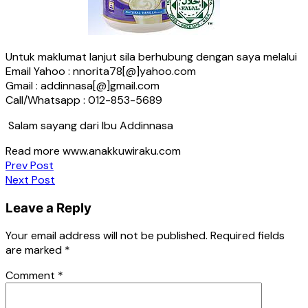
Untuk maklumat lanjut sila berhubung dengan saya melalui
Email Yahoo : nnorita78[@]yahoo.com
Gmail : addinnasa[@]gmail.com
Call/Whatsapp : 012-853-5689
Salam sayang dari Ibu Addinnasa
Read more www.anakkuwiraku.com
Post
Prev Post
Next Post
navigation
Leave a Reply
Your email address will not be published.
Required fields
are marked
*
Comment
*