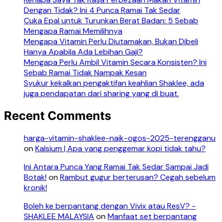
Dengan Tidak? Ini 4 Punca Ramai Tak Sedar
Cuka Epal untuk Turunkan Berat Badan: 5 Sebab
Mengapa Ramai Memilihnya
Mengapa Vitamin Perlu Diutamakan, Bukan Dibeli
Hanya Apabila Ada Lebihan Gaji?
Mengapa Perlu Ambil Vitamin Secara Konsisten? Ini
Sebab Ramai Tidak Nampak Kesan
Syukur kekalkan pengaktifan keahlian Shaklee, ada
juga pendapatan dari sharing yang di buat.
Recent Comments
harga-vitamin-shaklee-naik-ogos-2025-terengganu
on
Kalsium | Apa yang penggemar kopi tidak tahu?
Ini Antara Punca Yang Ramai Tak Sedar Sampai Jadi
Botak!
on
Rambut gugur berterusan? Cegah sebelum
kronik!
Boleh ke berpantang dengan Vivix atau ResV? -
SHAKLEE MALAYSIA
on
Manfaat set berpantang