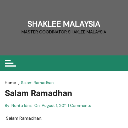
Skip
to
content
SHAKLEE MALAYSIA
MASTER COODINATOR SHAKLEE MALAYSIA
Home
Salam Ramadhan
Salam Ramadhan
By:
Norita Idris
On:
August 1, 2011
1 Comments
Salam Ramadhan.