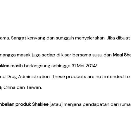
ama. Sangat kenyang dan sungguh menyelerakan. Jika dibuat 
u mangga masak juga sedap di kisar bersama susu dan
Meal Sha
aklee
masih berlangsung sehingga 31 Mei 2014!
 Drug Administration. These products are not intended to di
a
, China dan Taiwan.
belian produk Shaklee
[atau] menjana pendapatan dari ruma