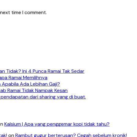
 next time I comment.
n Tidak? Ini 4 Punca Ramai Tak Sedar
apa Ramai Memilihnya
 Apabila Ada Lebihan Gaji?
ebab Ramai Tidak Nampak Kesan
 pendapatan dari sharing yang di buat.
on
Kalsium | Apa yang penggemar kopi tidak tahu?
tak!
on
Rambut gugur berterusan? Cegah sebelum kronik!