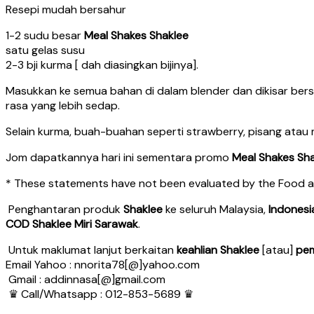
Resepi mudah bersahur
1-2 sudu besar
Meal Shakes Shaklee
satu gelas susu
2-3 bji kurma [ dah diasingkan bijinya].
Masukkan ke semua bahan di dalam blender dan dikisar bers
rasa yang lebih sedap.
Selain kurma, buah-buahan seperti strawberry, pisang ata
Jom dapatkannya hari ini sementara promo
Meal Shakes Sh
* These statements have not been evaluated by the Food and
Penghantaran produk
Shaklee
ke seluruh Malaysia,
Indonesi
COD Shaklee Miri Sarawak
.
Untuk maklumat lanjut berkaitan
keahlian Shaklee
[atau]
pem
Email Yahoo : nnorita78[@]yahoo.com
Gmail : addinnasa[@]gmail.com
♛ Call/Whatsapp : 012-853-5689 ♛