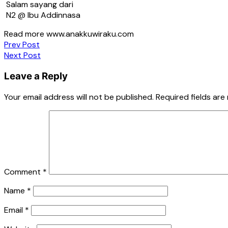
Salam sayang dari
N2 @ Ibu Addinnasa
Read more www.anakkuwiraku.com
Post
Prev Post
Next Post
navigation
Leave a Reply
Your email address will not be published.
Required fields ar
Comment
*
Name
*
Email
*