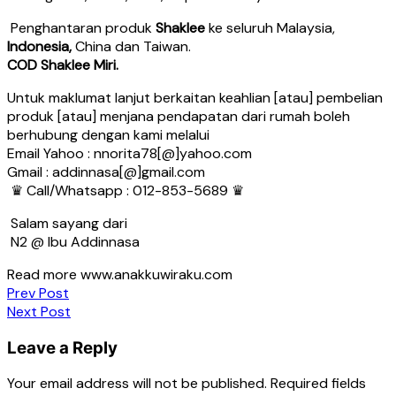
Penghantaran produk
Shaklee
ke seluruh Malaysia,
Indonesia,
China dan Taiwan.
COD Shaklee Miri.
Untuk maklumat lanjut berkaitan keahlian [atau] pembelian
produk [atau] menjana pendapatan dari rumah boleh
berhubung dengan kami melalui
Email Yahoo : nnorita78[@]yahoo.com
Gmail : addinnasa[@]gmail.com
♛ Call/Whatsapp : 012-853-5689 ♛
Salam sayang dari
N2 @ Ibu Addinnasa
Read more www.anakkuwiraku.com
Post
Prev Post
Next Post
navigation
Leave a Reply
Your email address will not be published.
Required fields