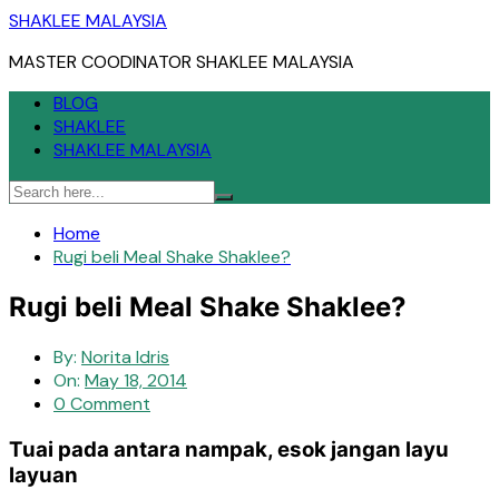
Skip
SHAKLEE MALAYSIA
to
MASTER COODINATOR SHAKLEE MALAYSIA
content
BLOG
SHAKLEE
SHAKLEE MALAYSIA
Home
Rugi beli Meal Shake Shaklee?
Rugi beli Meal Shake Shaklee?
By:
Norita Idris
On:
May 18, 2014
0 Comment
Tuai pada antara nampak, esok jangan layu
layuan