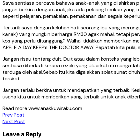
Saya sentiasa percaya bahawa anak-anak yang dilahirkan pas
jangan berkira dengan anak, jika ada peluang berikan yang
seperti pelajaran, pemakaian, pemakanan dan segala keperlua
Tertarik saya dengan keluhan hati seorang ibu yang merung
kanak) yang mungkin berharga RM30 agak mahal, tetapi pera
kos yang perlu ditanggung? Walhal tidakkah memberikan mere
APPLE A DAY KEEP’s THE DOCTOR AWAY. Pepatah kita pula, 
Jangan risau tentang duit. Duit atau dalam konteks yang lebi
sentiasa diberkati kerana rezeki yang diberkati itu sangatla
terduga oleh akal.Sebab itu kita digalakkan solat sunat d
tersirat.
Jangan terlalu berkira untuk mendapatkan yang terbaik. Ke
usaha kita untuk memberikan yang terbaik untuk anak diberka
Read more www.anakkuwiraku.com
Post
Prev Post
Next Post
navigation
Leave a Reply