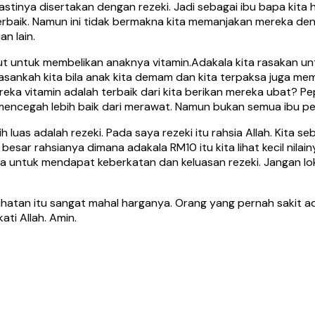
tinya disertakan dengan rezeki. Jadi sebagai ibu bapa kita 
 terbaik. Namun ini tidak bermakna kita memanjakan mereka d
n lain.
ut untuk membelikan anaknya vitamin.Adakala kita rasakan un
sankah kita bila anak kita demam dan kita terpaksa juga me
ka vitamin adalah terbaik dari kita berikan mereka ubat? Pep
mencegah lebih baik dari merawat. Namun bukan semua ibu p
h luas adalah rezeki. Pada saya rezeki itu rahsia Allah. Kita
h besar rahsianya dimana adakala RM10 itu kita lihat kecil nila
huha untuk mendapat keberkatan dan keluasan rezeki. Jangan 
sihatan itu sangat mahal harganya. Orang yang pernah sakit 
ti Allah. Amin.