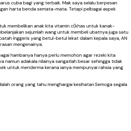
harus cuba bagi yang terbaik. Mak saya selalu berpesan
engan harta benda semata-mata. Tetapi pelbagai aspek
tuk membelikan anak kita vitamin c(khas untuk kanak-
mbelanjakan sejumlah wang untuk membeli ubatnya juga satu
atah Inggeris yang betul-betul lekat dalam kepala saya, AN
erasan mengenainya.
 sebagai hambanya hanya perlu memohon agar rezeki kita
inya namun adakala nilainya sangatlah besar sehingga tidak
lokek untuk menderma kerana ianya mempunyai rahsia yang
adalah orang yang tahu menghargai kesihatan.Semoga segala