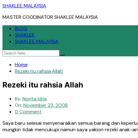
Skip
SHAKLEE MALAYSIA
to
MASTER COODINATOR SHAKLEE MALAYSIA
content
BLOG
SHAKLEE
SHAKLEE MALAYSIA
Home
Rezeki itu rahsia Allah
Rezeki itu rahsia Allah
By:
Norita Idris
On:
November 23, 2008
0 Comment
Saya baru selesai menyenaraikan semua barang dan keperluan
mungkin tidak mencukupi namun saya yakion rezeki anak-ana