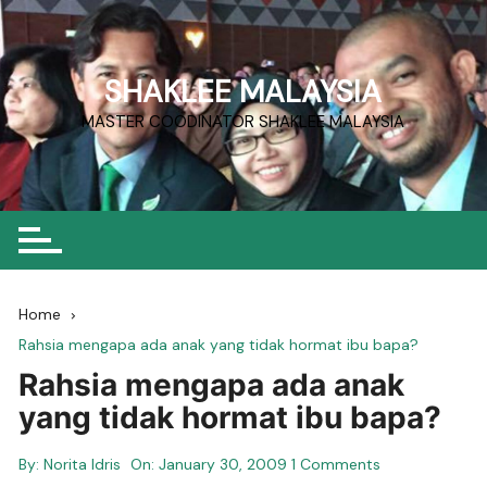
Skip
to
content
SHAKLEE MALAYSIA
MASTER COODINATOR SHAKLEE MALAYSIA
Home
Rahsia mengapa ada anak yang tidak hormat ibu bapa?
Rahsia mengapa ada anak
yang tidak hormat ibu bapa?
By:
Norita Idris
On:
January 30, 2009
1 Comments