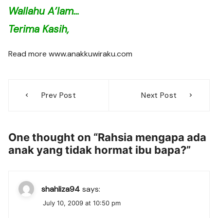
Wallahu A’lam…
Terima Kasih,
Read more www.anakkuwiraku.com
Post
Prev Post
Next Post
navigation
One thought on “
Rahsia mengapa ada
anak yang tidak hormat ibu bapa?
”
shahliza94
says:
July 10, 2009 at 10:50 pm