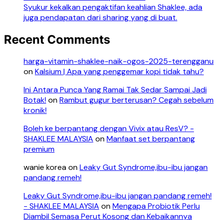
Syukur kekalkan pengaktifan keahlian Shaklee, ada
juga pendapatan dari sharing yang di buat.
Recent Comments
harga-vitamin-shaklee-naik-ogos-2025-terengganu
on
Kalsium | Apa yang penggemar kopi tidak tahu?
Ini Antara Punca Yang Ramai Tak Sedar Sampai Jadi
Botak!
on
Rambut gugur berterusan? Cegah sebelum
kronik!
Boleh ke berpantang dengan Vivix atau ResV? -
SHAKLEE MALAYSIA
on
Manfaat set berpantang
premium
wanie korea
on
Leaky Gut Syndrome,ibu-ibu jangan
pandang remeh!
Leaky Gut Syndrome,ibu-ibu jangan pandang remeh!
- SHAKLEE MALAYSIA
on
Mengapa Probiotik Perlu
Diambil Semasa Perut Kosong dan Kebaikannya