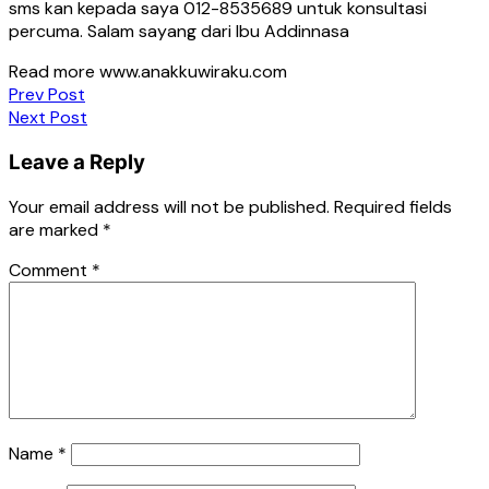
sms kan kepada saya 012-8535689 untuk konsultasi
percuma. Salam sayang dari Ibu Addinnasa
Read more www.anakkuwiraku.com
Post
Prev Post
Next Post
navigation
Leave a Reply
Your email address will not be published.
Required fields
are marked
*
Comment
*
Name
*