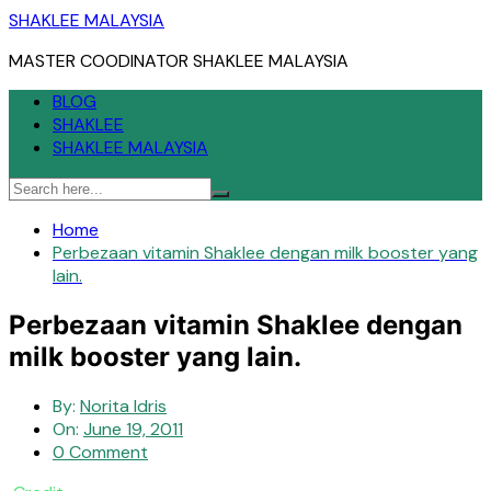
Skip
SHAKLEE MALAYSIA
to
MASTER COODINATOR SHAKLEE MALAYSIA
content
BLOG
SHAKLEE
SHAKLEE MALAYSIA
Home
Perbezaan vitamin Shaklee dengan milk booster yang
lain.
Perbezaan vitamin Shaklee dengan
milk booster yang lain.
By:
Norita Idris
On:
June 19, 2011
0 Comment