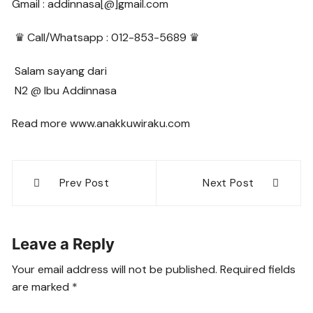
Gmail : addinnasa[@]gmail.com
♛ Call/Whatsapp : 012-853-5689 ♛
Salam sayang dari
N2 @ Ibu Addinnasa
Read more www.anakkuwiraku.com
Post
Prev Post
Next Post
navigation
Leave a Reply
Your email address will not be published.
Required fields
are marked
*