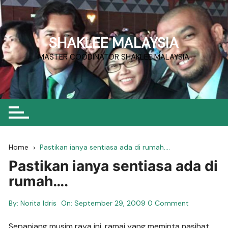
Skip
to
content
SHAKLEE MALAYSIA
MASTER COODINATOR SHAKLEE MALAYSIA
Home
Pastikan ianya sentiasa ada di rumah….
Pastikan ianya sentiasa ada di
rumah….
By:
Norita Idris
On:
September 29, 2009
0 Comment
Sepanjang musim raya ini, ramai yang meminta nasihat