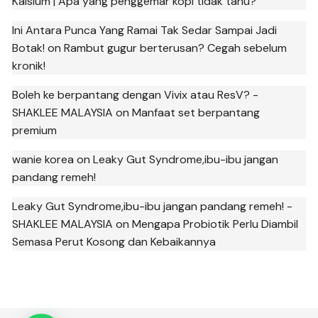
Kalsium | Apa yang penggemar kopi tidak tahu?
Ini Antara Punca Yang Ramai Tak Sedar Sampai Jadi
Botak!
on
Rambut gugur berterusan? Cegah sebelum
kronik!
Boleh ke berpantang dengan Vivix atau ResV? -
SHAKLEE MALAYSIA
on
Manfaat set berpantang
premium
wanie korea
on
Leaky Gut Syndrome,ibu-ibu jangan
pandang remeh!
Leaky Gut Syndrome,ibu-ibu jangan pandang remeh! -
SHAKLEE MALAYSIA
on
Mengapa Probiotik Perlu Diambil
Semasa Perut Kosong dan Kebaikannya