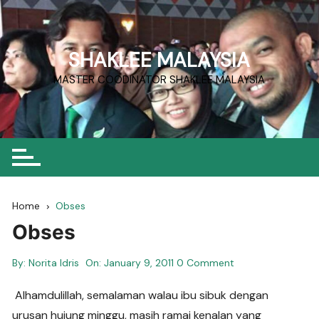
Skip
to
content
SHAKLEE MALAYSIA
MASTER COODINATOR SHAKLEE MALAYSIA
Home
Obses
Obses
By:
Norita Idris
On:
January 9, 2011
0 Comment
Alhamdulillah, semalaman walau ibu sibuk dengan
urusan hujung minggu, masih ramai kenalan yang