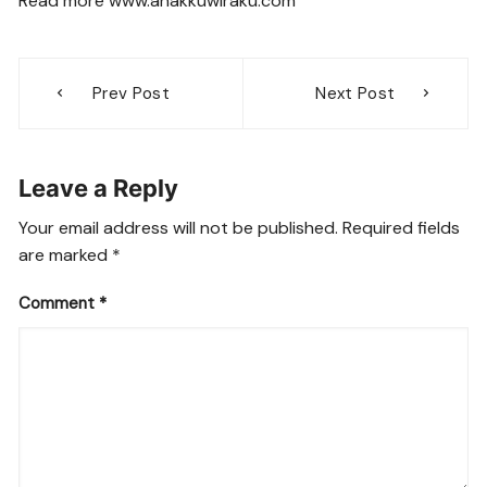
Read more www.anakkuwiraku.com
Post
Prev Post
Next Post
navigation
Leave a Reply
Your email address will not be published.
Required fields
are marked
*
Comment
*