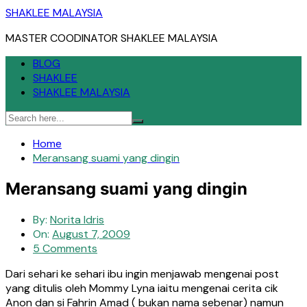
Skip
SHAKLEE MALAYSIA
to
MASTER COODINATOR SHAKLEE MALAYSIA
content
BLOG
SHAKLEE
SHAKLEE MALAYSIA
Home
Meransang suami yang dingin
Meransang suami yang dingin
By:
Norita Idris
On:
August 7, 2009
5 Comments
Dari sehari ke sehari ibu ingin menjawab mengenai post
yang ditulis oleh Mommy Lyna iaitu mengenai cerita cik
Anon dan si Fahrin Amad ( bukan nama sebenar) namun