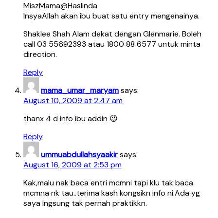
MiszMama@Haslinda
InsyaAllah akan ibu buat satu entry mengenainya.
Shaklee Shah Alam dekat dengan Glenmarie. Boleh
call 03 55692393 atau 1800 88 6577 untuk minta
direction.
Reply
mama_umar_maryam
says:
August 10, 2009 at 2:47 am
thanx 4 d info ibu addin 😉
Reply
ummuabdullahsyaakir
says:
August 16, 2009 at 2:53 pm
Kak,malu nak baca entri mcmni tapi klu tak baca
mcmna nk tau..terima kash kongsikn info ni.Ada yg
saya lngsung tak pernah praktikkn.