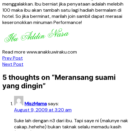
menggalakkan. Ibu berniat jika penyataan adalah melebih
100 maka ibu akan tambah satu lagi hadiah bermalam di
hotel. So jika berminat, marilah join sambil dapat merasai
keseronokkan minuman Performance!
Read more www.anakkuwiraku.com
Post
Prev Post
Next Post
navigation
5 thoughts on “
Meransang suami
yang dingin
”
MiszMama
says:
August 9, 2009 at 3:20 am
Suke lah dengan n3 dari ibu. Tapi saye ni (malunye nak
cakap..hehehe) bukan taknak selalu memadu kasih