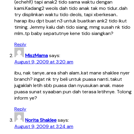
(echeh!!) tapi anak2 tido sama waktu dengan
kami.Kadang2 weols dah tido anak tak mo tidur..dah
try displinkan waktu tido deols, tapi xberkesan..
harap ibu dpt buat n3 untuk buatkan ank2 tido ikut
timing. Jemmy kalu dah tido siang, mmg susah nk tido
mlm..tp baby sepatutnye kene tido siangkan?
Reply
MiszMama
says:
August 9, 2009 at 3:20 am
ibu, nak tanye..area shah alam..kat mane shaklee nyer
branch? ingat nk try beli untuk puasa nanti..takut
jugaklah letih sbb puasa dan nyusukan anak. mase
puasa sunat syaaban pun dah terasa letihnye. Tolong
inform ye?
Reply
Norita Shaklee
says:
August 9, 2009 at 3:24 am