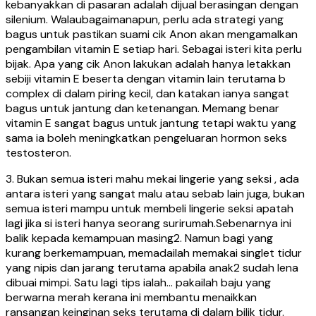
kebanyakkan di pasaran adalah dijual berasingan dengan
silenium. Walaubagaimanapun, perlu ada strategi yang
bagus untuk pastikan suami cik Anon akan mengamalkan
pengambilan vitamin E setiap hari. Sebagai isteri kita perlu
bijak. Apa yang cik Anon lakukan adalah hanya letakkan
sebiji vitamin E beserta dengan vitamin lain terutama b
complex di dalam piring kecil, dan katakan ianya sangat
bagus untuk jantung dan ketenangan. Memang benar
vitamin E sangat bagus untuk jantung tetapi waktu yang
sama ia boleh meningkatkan pengeluaran hormon seks
testosteron.
3. Bukan semua isteri mahu mekai lingerie yang seksi , ada
antara isteri yang sangat malu atau sebab lain juga, bukan
semua isteri mampu untuk membeli lingerie seksi apatah
lagi jika si isteri hanya seorang surirumah.Sebenarnya ini
balik kepada kemampuan masing2. Namun bagi yang
kurang berkemampuan, memadailah memakai singlet tidur
yang nipis dan jarang terutama apabila anak2 sudah lena
dibuai mimpi. Satu lagi tips ialah… pakailah baju yang
berwarna merah kerana ini membantu menaikkan
ransangan keinginan seks terutama di dalam bilik tidur.