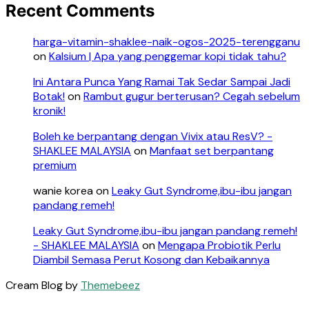
Recent Comments
harga-vitamin-shaklee-naik-ogos-2025-terengganu
on
Kalsium | Apa yang penggemar kopi tidak tahu?
Ini Antara Punca Yang Ramai Tak Sedar Sampai Jadi
Botak!
on
Rambut gugur berterusan? Cegah sebelum
kronik!
Boleh ke berpantang dengan Vivix atau ResV? -
SHAKLEE MALAYSIA
on
Manfaat set berpantang
premium
wanie korea
on
Leaky Gut Syndrome,ibu-ibu jangan
pandang remeh!
Leaky Gut Syndrome,ibu-ibu jangan pandang remeh!
- SHAKLEE MALAYSIA
on
Mengapa Probiotik Perlu
Diambil Semasa Perut Kosong dan Kebaikannya
Cream Blog by
Themebeez