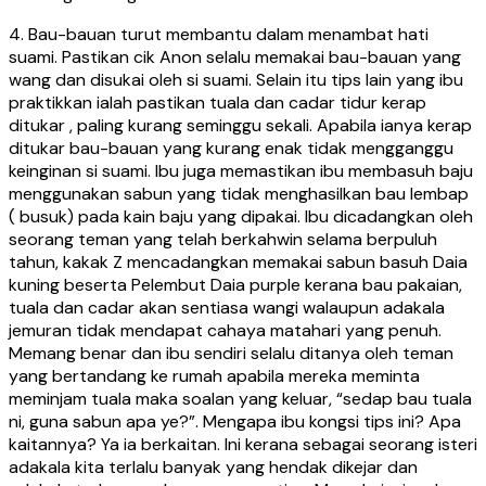
4. Bau-bauan turut membantu dalam menambat hati
suami. Pastikan cik Anon selalu memakai bau-bauan yang
wang dan disukai oleh si suami. Selain itu tips lain yang ibu
praktikkan ialah pastikan tuala dan cadar tidur kerap
ditukar , paling kurang seminggu sekali. Apabila ianya kerap
ditukar bau-bauan yang kurang enak tidak mengganggu
keinginan si suami. Ibu juga memastikan ibu membasuh baju
menggunakan sabun yang tidak menghasilkan bau lembap
( busuk) pada kain baju yang dipakai. Ibu dicadangkan oleh
seorang teman yang telah berkahwin selama berpuluh
tahun, kakak Z mencadangkan memakai sabun basuh Daia
kuning beserta Pelembut Daia purple kerana bau pakaian,
tuala dan cadar akan sentiasa wangi walaupun adakala
jemuran tidak mendapat cahaya matahari yang penuh.
Memang benar dan ibu sendiri selalu ditanya oleh teman
yang bertandang ke rumah apabila mereka meminta
meminjam tuala maka soalan yang keluar, “sedap bau tuala
ni, guna sabun apa ye?”. Mengapa ibu kongsi tips ini? Apa
kaitannya? Ya ia berkaitan. Ini kerana sebagai seorang isteri
adakala kita terlalu banyak yang hendak dikejar dan