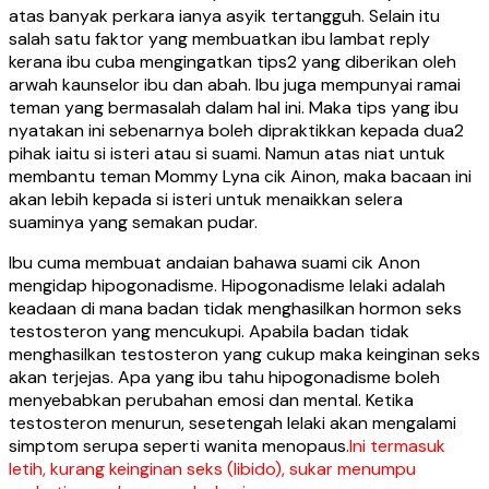
atas banyak perkara ianya asyik tertangguh. Selain itu
salah satu faktor yang membuatkan ibu lambat reply
kerana ibu cuba mengingatkan tips2 yang diberikan oleh
arwah kaunselor ibu dan abah. Ibu juga mempunyai ramai
teman yang bermasalah dalam hal ini. Maka tips yang ibu
nyatakan ini sebenarnya boleh dipraktikkan kepada dua2
pihak iaitu si isteri atau si suami. Namun atas niat untuk
membantu teman Mommy Lyna cik Ainon, maka bacaan ini
akan lebih kepada si isteri untuk menaikkan selera
suaminya yang semakan pudar.
Ibu cuma membuat andaian bahawa suami cik Anon
mengidap hipogonadisme. Hipogonadisme lelaki adalah
keadaan di mana badan tidak menghasilkan hormon seks
testosteron yang mencukupi. Apabila badan tidak
menghasilkan testosteron yang cukup maka keinginan seks
akan terjejas. Apa yang ibu tahu hipogonadisme boleh
menyebabkan perubahan emosi dan mental. Ketika
testosteron menurun, sesetengah lelaki akan mengalami
simptom serupa seperti wanita menopaus.
Ini termasuk
letih, kurang keinginan seks (libido), sukar menumpu