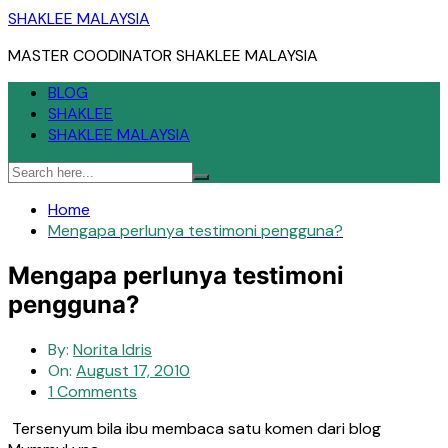
Skip
SHAKLEE MALAYSIA
to
MASTER COODINATOR SHAKLEE MALAYSIA
content
BLOG
SHAKLEE
SHAKLEE MALAYSIA
Home
Mengapa perlunya testimoni pengguna?
Mengapa perlunya testimoni
pengguna?
By:
Norita Idris
On:
August 17, 2010
1 Comments
Tersenyum bila ibu membaca satu komen dari blog