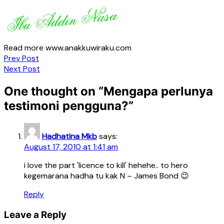
Read more www.anakkuwiraku.com
Post
Prev Post
Next Post
navigation
One thought on “
Mengapa perlunya
testimoni pengguna?
”
Hadhatina Mkb
says:
August 17, 2010 at 1:41 am
i love the part 'licence to kill' hehehe.. to hero
kegemarana hadha tu kak N – James Bond 😉
Reply
Leave a Reply