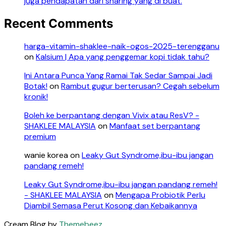
juga pendapatan dari sharing yang di buat.
Recent Comments
harga-vitamin-shaklee-naik-ogos-2025-terengganu
on
Kalsium | Apa yang penggemar kopi tidak tahu?
Ini Antara Punca Yang Ramai Tak Sedar Sampai Jadi
Botak!
on
Rambut gugur berterusan? Cegah sebelum
kronik!
Boleh ke berpantang dengan Vivix atau ResV? -
SHAKLEE MALAYSIA
on
Manfaat set berpantang
premium
wanie korea
on
Leaky Gut Syndrome,ibu-ibu jangan
pandang remeh!
Leaky Gut Syndrome,ibu-ibu jangan pandang remeh!
- SHAKLEE MALAYSIA
on
Mengapa Probiotik Perlu
Diambil Semasa Perut Kosong dan Kebaikannya
Cream Blog by
Themebeez