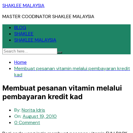
Skip
SHAKLEE MALAYSIA
to
MASTER COODINATOR SHAKLEE MALAYSIA
content
BLOG
SHAKLEE
SHAKLEE MALAYSIA
Home
Membuat pesanan vitamin melalui pembayaran kredit
kad
Membuat pesanan vitamin melalui
pembayaran kredit kad
By:
Norita Idris
On:
August 19, 2010
0 Comment