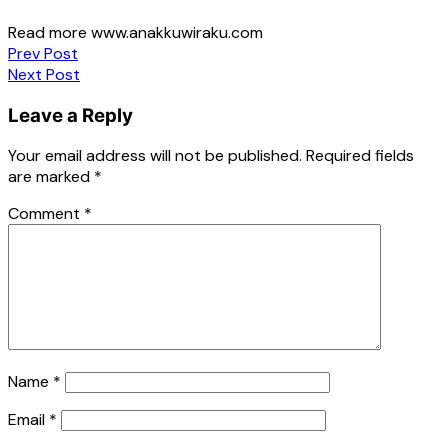
Read more www.anakkuwiraku.com
Post
Prev Post
Next Post
navigation
Leave a Reply
Your email address will not be published.
Required fields
are marked
*
Comment
*
Name
*
Email
*