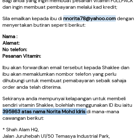
Bagi anda yang ingin membuat pesanan vitamin FULLPACK
dan ingin membuat pembayaran melalui kad kredit;
Sila emailkan kepada ibu di
nnorita78@yahoo.com
dengan
menyertakan butiran seperti berikut:
Nama :
Alamat:
No telefon:
Pesanan Vitamin:
Ibu akan forwardkan email tersebut kepada Shaklee dan
ibu akan memaklumkan nombor telefon yang perlu
dihubungi untuk membuat pemabayaran sebaik sahaja
order anda telah diterima.
Sekiranya anda mempunyai kelapangan untuk membeli
sendiri vitamin Shaklee, bolehlah menggunakan ID ibu iaitu
395863 atas nama Norita Mohd Idris
di mana-mana
cawangan berikut:
* Shah Alam HQ,
Jalan Juruhebah U1/50 Temasya Industrial Park,