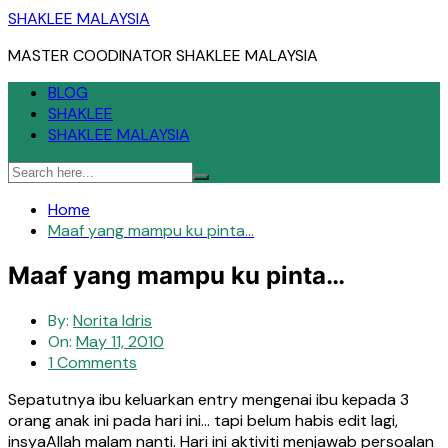
Skip
SHAKLEE MALAYSIA
to
MASTER COODINATOR SHAKLEE MALAYSIA
content
BLOG
SHAKLEE
SHAKLEE MALAYSIA
Home
Maaf yang mampu ku pinta…
Maaf yang mampu ku pinta…
By:
Norita Idris
On:
May 11, 2010
1 Comments
Sepatutnya ibu keluarkan entry mengenai ibu kepada 3
orang anak ini pada hari ini… tapi belum habis edit lagi,
insyaAllah malam nanti. Hari ini aktiviti menjawab persoalan