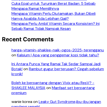
Cuka Epal untuk Turunkan Berat Badan: 5 Sebab
Mengapa Ramai Memilihnya
Mengapa Vitamin Perlu Diutamakan, Bukan Dibeli
Hanya Apabila Ada Lebihan Gaji?
Mengapa Perlu Ambil Vitamin Secara Konsisten? Ini
Sebab Ramai Tidak Nampak Kesan
Recent Comments
harga-vitamin-shaklee-naik-ogos-2025-terengganu
on
Kalsium | Apa yang penggemar kopi tidak tahu?
Ini Antara Punca Yang Ramai Tak Sedar Sampai Jadi
Botak!
on
Rambut gugur berterusan? Cegah sebelum
kronik!
Boleh ke berpantang dengan Vivix atau ResV? -
SHAKLEE MALAYSIA
on
Manfaat set berpantang
premium
wanie korea
on
Leaky Gut Syndrome,ibu-ibu jangan
pandang remeh!