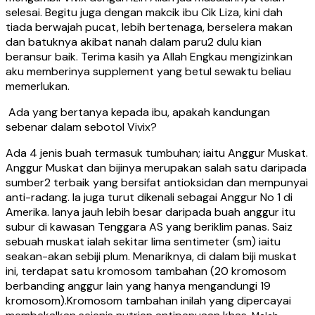
selesai. Begitu juga dengan makcik ibu Cik Liza, kini dah
tiada berwajah pucat, lebih bertenaga, berselera makan
dan batuknya akibat nanah dalam paru2 dulu kian
beransur baik. Terima kasih ya Allah Engkau mengizinkan
aku memberinya supplement yang betul sewaktu beliau
memerlukan.
Ada yang bertanya kepada ibu, apakah kandungan
sebenar dalam sebotol Vivix?
Ada 4 jenis buah termasuk tumbuhan; iaitu Anggur Muskat.
Anggur Muskat dan bijinya merupakan salah satu daripada
sumber2 terbaik yang bersifat antioksidan dan mempunyai
anti-radang. Ia juga turut dikenali sebagai Anggur No 1 di
Amerika. Ianya jauh lebih besar daripada buah anggur itu
subur di kawasan Tenggara AS yang beriklim panas. Saiz
sebuah muskat ialah sekitar lima sentimeter (sm) iaitu
seakan-akan sebiji plum. Menariknya, di dalam biji muskat
ini, terdapat satu kromosom tambahan (20 kromosom
berbanding anggur lain yang hanya mengandungi 19
kromosom).Kromosom tambahan inilah yang dipercayai