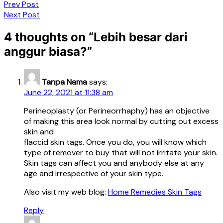
Post
Prev Post
Next Post
navigation
4 thoughts on “
Lebih besar dari
anggur biasa?
”
Tanpa Nama
says:
June 22, 2021 at 11:38 am
Perineoplasty (or Perineorrhaphy) has an objective
of making this area look normal by cutting out excess
skin and
flaccid skin tags. Once you do, you will know which
type of remover to buy that will not irritate your skin.
Skin tags can affect you and anybody else at any
age and irrespective of your skin type.
Also visit my web blog:
Home Remedies Skin Tags
Reply