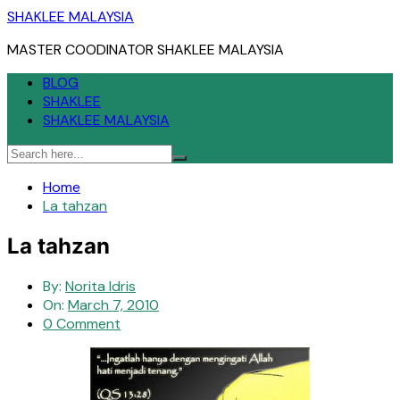
Skip
SHAKLEE MALAYSIA
to
MASTER COODINATOR SHAKLEE MALAYSIA
content
BLOG
SHAKLEE
SHAKLEE MALAYSIA
Home
La tahzan
La tahzan
By:
Norita Idris
On:
March 7, 2010
0 Comment