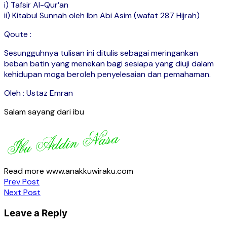
i) Tafsir Al-Qur’an
ii) Kitabul Sunnah oleh Ibn Abi Asim (wafat 287 Hijrah)
Qoute :
Sesungguhnya tulisan ini ditulis sebagai meringankan
beban batin yang menekan bagi sesiapa
yang diuji dalam
kehidupan moga beroleh penyelesaian dan pemahaman.
Oleh : Ustaz Emran
Salam sayang dari ibu
Read more www.anakkuwiraku.com
Post
Prev Post
Next Post
navigation
Leave a Reply