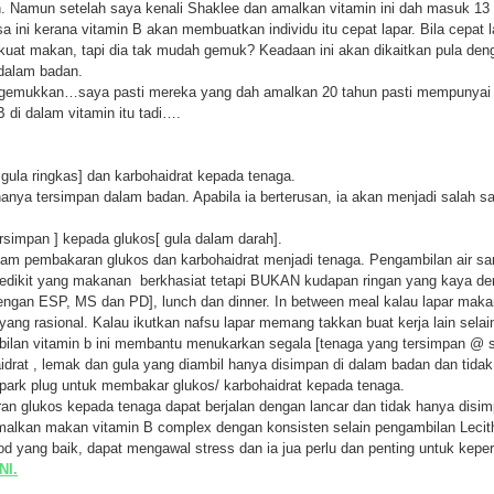
 Namun setelah saya kenali Shaklee dan amalkan vitamin ini dah masuk 13 t
ni kerana vitamin B akan membuatkan individu itu cepat lapar. Bila cepat 
t makan, tapi dia tak mudah gemuk? Keadaan ini akan dikaitkan pula den
 dalam badan.
enggemukkan…saya pasti mereka yang dah amalkan 20 tahun pasti mempunyai
 di dalam vitamin itu tadi….
ula ringkas] dan karbohaidrat kepada tenaga.
nya tersimpan dalam badan. Apabila ia berterusan, ia akan menjadi salah s
rsimpan ] kepada glukos[ gula dalam darah].
 pembakaran glukos dan karbohaidrat menjadi tenaga. Pengambilan air sang
sedikit yang makanan berkhasiat tetapi BUKAN kudapan ringan yang kaya de
 dengan ESP, MS dan PD], lunch dan dinner. In between meal kalau lapar ma
yang rasional. Kalau ikutkan nafsu lapar memang takkan buat kerja lain sel
n vitamin b ini membantu menukarkan segala [tenaga yang tersimpan @ sto
drat , lemak dan gula yang diambil hanya disimpan di dalam badan dan tidak
park plug untuk membakar glukos/ karbohaidrat kepada tenaga.
n glukos kepada tenaga dapat berjalan dengan lancar dan tidak hanya disi
, amalkan makan vitamin B complex dengan konsisten selain pengambilan L
 yang baik, dapat mengawal stress dan ia jua perlu dan penting untuk kepe
NI.