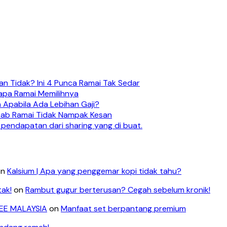
n Tidak? Ini 4 Punca Ramai Tak Sedar
apa Ramai Memilihnya
 Apabila Ada Lebihan Gaji?
ebab Ramai Tidak Nampak Kesan
 pendapatan dari sharing yang di buat.
on
Kalsium | Apa yang penggemar kopi tidak tahu?
tak!
on
Rambut gugur berterusan? Cegah sebelum kronik!
LEE MALAYSIA
on
Manfaat set berpantang premium