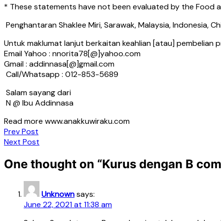
* These statements have not been evaluated by the Food and
Penghantaran Shaklee Miri, Sarawak, Malaysia, Indonesia, Ch
Untuk maklumat lanjut berkaitan keahlian [atau] pembelian
Email Yahoo : nnorita78[@]yahoo.com
Gmail : addinnasa[@]gmail.com
Call/Whatsapp : 012-853-5689
Salam sayang dari
N @ Ibu Addinnasa
Read more www.anakkuwiraku.com
Post
Prev Post
Next Post
navigation
One thought on “
Kurus dengan B com
Unknown
says:
June 22, 2021 at 11:38 am