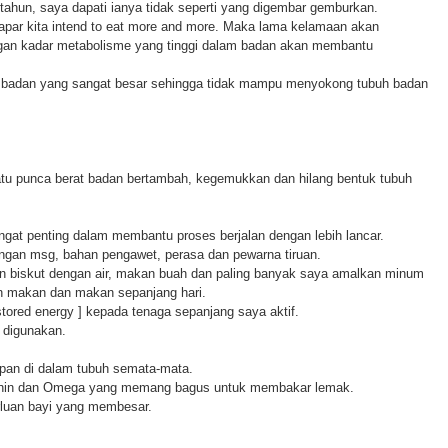
ahun, saya dapati ianya tidak seperti yang digembar gemburkan.
lapar kita intend to eat more and more. Maka lama kelamaan akan
gan kadar metabolisme yang tinggi dalam badan akan membantu
 badan yang sangat besar sehingga tidak mampu menyokong tubuh badan
atu punca berat badan bertambah, kegemukkan dan hilang bentuk tubuh
at penting dalam membantu proses berjalan dengan lebih lancar.
ngan msg, bahan pengawet, perasa dan pewarna tiruan.
kan biskut dengan air, makan buah dan paling banyak saya amalkan minum
ain makan dan makan sepanjang hari.
red energy ] kepada tenaga sepanjang saya aktif.
 digunakan.
mpan di dalam tubuh semata-mata.
ecithin dan Omega yang memang bagus untuk membakar lemak.
rluan bayi yang membesar.