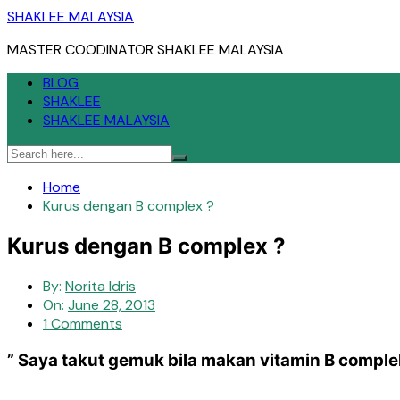
Skip
SHAKLEE MALAYSIA
to
MASTER COODINATOR SHAKLEE MALAYSIA
content
BLOG
SHAKLEE
SHAKLEE MALAYSIA
Home
Kurus dengan B complex ?
Kurus dengan B complex ?
By:
Norita Idris
On:
June 28, 2013
1 Comments
” Saya takut gemuk bila makan vitamin B compleks