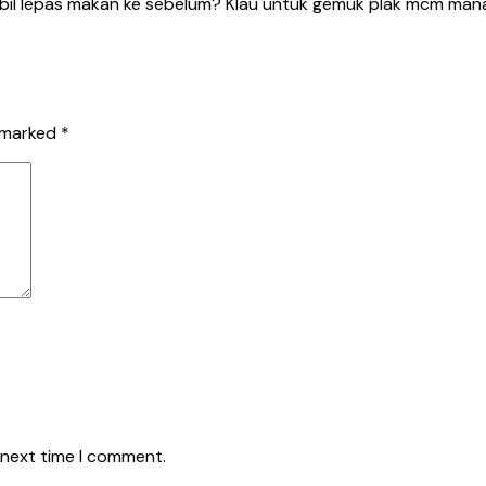
 ambil lepas makan ke sebelum? Klau untuk gemuk plak mcm man
e marked
*
 next time I comment.