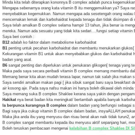
Minda kita telah diterapkan kononnya B complex adalah punca kegemukkan.
Mengapa sebenarnya orang kata vitamin B itu menggemukkan ya? Saya rasa i
menyebabkan kegemukkan. Namun mengapa ada sesetengah orang walau kua
mencernakan lemak dan karbohaidrat kepada tenaga dan tidak disimpan di
Saya telah amalkan B complex selama hampir 13 tahun, jika benar ia m
mereka. Namun ada sesuatu yang tidak kita sedari….fungsi setiap vitamin B
Saya beri contoh :
B12
adalah ko faktor dalam metabolisme karbohaidrat
B1
penting untuk pecahan karbohaidrat dan membantu menukarkan glukos[ g
Kekurangan vitamin B1 untuk akan menyebabkan glukos dan karbohaidrat ha
badan yang asal.
B6
sangat penting dan diperlukan untuk penukaran glikogen[ tenaga yang te
Maka pada saya secara peribadi vitamin B complex memang membantu dalam
Memang benar kita akan mudah terasa lapar, namun tak salah jika makan 
Saya sendiri amalkan makan pagi [ jika sibuk sangat baru saya breakfast
air kosong aje. Pada saya nafsu makan ini hanya boleh dikawal oleh minda 
Saya memang suka B complex Shaklee kerana saya yakin dengan pengambila
Hakikat
nya berat badan kita meningkat/ bertambah apabila banyak karbohai
Ia berpunca
kurangnya B complex
dalam badan yang berfungsi sebagai s
Bagi saya jika cukup vitamin B complex dalam badan, insyaALLAH penukara
Maka jika anda ibu yang menyusu dan risau berat akan naik tidak turun2
B complex sangat membantu kepada ibu menyusu aktif sepanjang hari, mood
Boleh teruskan pembacaan mengenai
kelebihan B complex Shaklee DI SI