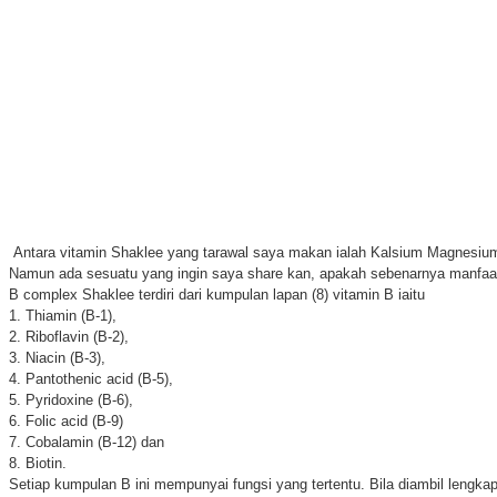
Antara vitamin Shaklee yang tarawal saya makan ialah Kalsium Magnesium, 
Namun ada sesuatu yang ingin saya share kan, apakah sebenarnya manfa
B complex Shaklee terdiri dari kumpulan lapan (8) vitamin B iaitu
1. Thiamin (B-1),
2. Riboflavin (B-2),
3. Niacin (B-3),
4. Pantothenic acid (B-5),
5. Pyridoxine (B-6),
6. Folic acid (B-9)
7. Cobalamin (B-12) dan
8. Biotin.
Setiap kumpulan B ini mempunyai fungsi yang tertentu. Bila diambil lengka