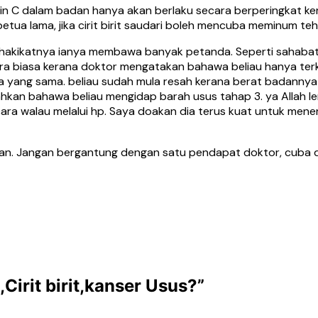
min C dalam badan hanya akan berlaku secara berperingkat ker
 petua lama, jika cirit birit saudari boleh mencuba meminum te
n hakikatnya ianya membawa banyak petanda. Seperti sahabat 
rkara biasa kerana doktor mengatakan bahawa beliau hanya te
 yang sama. beliau sudah mula resah kerana berat badannya
kan bahawa beliau mengidap barah usus tahap 3. ya Allah l
erbicara walau melalui hp. Saya doakan dia terus kuat untuk m
tan. Jangan bergantung dengan satu pendapat doktor, cuba 
irit birit,kanser Usus?
”