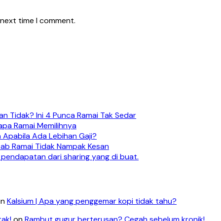
 next time I comment.
n Tidak? Ini 4 Punca Ramai Tak Sedar
apa Ramai Memilihnya
 Apabila Ada Lebihan Gaji?
ebab Ramai Tidak Nampak Kesan
 pendapatan dari sharing yang di buat.
on
Kalsium | Apa yang penggemar kopi tidak tahu?
tak!
on
Rambut gugur berterusan? Cegah sebelum kronik!