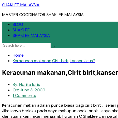
Skip
SHAKLEE MALAYSIA
to
MASTER COODINATOR SHAKLEE MALAYSIA
content
BLOG
SHAKLEE
SHAKLEE MALAYSIA
Home
Keracunan makanan,Cirit birit,kanser Usus?
Keracunan makanan,Cirit birit,kanse
By:
Norita Idris
On:
June 3, 2009
1 Comments
Keracunan makan adalah punca biasa bagi cirit birit … selain
Jika ianya berlaku pada saya mahupun anak-anak… saya akan
dan suami kami akan mengambil vitamin C Shaklee dan patah