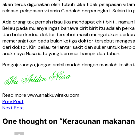
akan terus digunakan oleh tubuh. Jika tidak pelepasan vita
release..pelepasan vitamin C adalah berperingkat. Selain itu
Ada orang tak pernah risau jika mendapat cirit birit… namu
Beliau pada mulanya ingat bahawa cirit birit itu adalah pe
dan bulan kedua doktor tersebut masih mengatakan perkara
memeranjatkan pada bulan ketiga doktor tersebut mengesah
dari doktor. Kini beliau terlantar sakit dan sukar untuk b
anak saya Nasa iaitu yang berumur hampir dua tahun.
Pengajarannya, jangan ambil mudah dengan masalah kesiha
Read more www.anakkuwiraku.com
Post
Prev Post
Next Post
navigation
One thought on “
Keracunan makanan,C