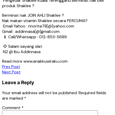
Pengedar Shaklee Kuala Terengganu Berminat nak beli
produk Shaklee ?
Berminat nak JOIN AHLI Shaklee ?
Nak makan vitamin Shaklee secara PERCUMA?
Email Yahoo : nnorita78[@]yahoo.com
Gmail : addinnasa[@]gmail.com
📱 Call/Whatsapp : 012-853-5689
🌻 Salam sayang dari
N2 @ Ibu Addinnasa
Read more www.anakkuwiraku.com
Post
Prev Post
Next Post
navigation
Leave a Reply
Your email address will not be published.
Required fields
are marked
*
Comment
*