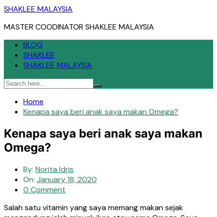
Skip
SHAKLEE MALAYSIA
to
MASTER COODINATOR SHAKLEE MALAYSIA
content
BLOG
SHAKLEE
SHAKLEE MALAYSIA
Home
Kenapa saya beri anak saya makan Omega?
Kenapa saya beri anak saya makan
Omega?
By:
Norita Idris
On:
January 18, 2020
0 Comment
Salah satu vitamin yang saya memang makan sejak