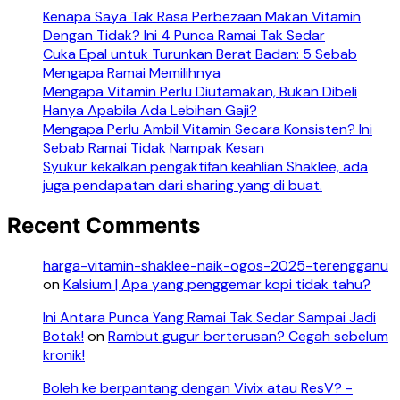
Kenapa Saya Tak Rasa Perbezaan Makan Vitamin
Dengan Tidak? Ini 4 Punca Ramai Tak Sedar
Cuka Epal untuk Turunkan Berat Badan: 5 Sebab
Mengapa Ramai Memilihnya
Mengapa Vitamin Perlu Diutamakan, Bukan Dibeli
Hanya Apabila Ada Lebihan Gaji?
Mengapa Perlu Ambil Vitamin Secara Konsisten? Ini
Sebab Ramai Tidak Nampak Kesan
Syukur kekalkan pengaktifan keahlian Shaklee, ada
juga pendapatan dari sharing yang di buat.
Recent Comments
harga-vitamin-shaklee-naik-ogos-2025-terengganu
on
Kalsium | Apa yang penggemar kopi tidak tahu?
Ini Antara Punca Yang Ramai Tak Sedar Sampai Jadi
Botak!
on
Rambut gugur berterusan? Cegah sebelum
kronik!
Boleh ke berpantang dengan Vivix atau ResV? -