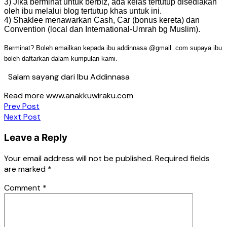
3) Jika berminat untuk berbiz, ada kelas tertutup disediakan
oleh ibu melalui blog tertutup khas untuk ini.
4) Shaklee menawarkan Cash, Car (bonus kereta) dan
Convention (local dan International-Umrah bg Muslim).
Berminat? Boleh emailkan kepada ibu addinnasa @gmail .com supaya ibu
boleh daftarkan dalam kumpulan kami.
Salam sayang dari Ibu Addinnasa
Read more www.anakkuwiraku.com
Post
Prev Post
Next Post
navigation
Leave a Reply
Your email address will not be published.
Required fields
are marked
*
Comment
*