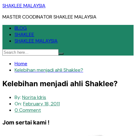
Skip
SHAKLEE MALAYSIA
to
MASTER COODINATOR SHAKLEE MALAYSIA
content
BLOG
SHAKLEE
SHAKLEE MALAYSIA
Home
Kelebihan menjadi ahli Shaklee?
Kelebihan menjadi ahli Shaklee?
By:
Norita Idris
On:
February 18, 2011
0 Comment
Jom sertai kami !