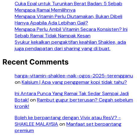
Cuka Epal untuk Turunkan Berat Badan: 5 Sebab
Mengapa Ramai Memilihnya
Mengapa Vitamin Perlu Diutamakan, Bukan Dibeli
Hanya Apabila Ada Lebihan Gaji?
Mengapa Perlu Ambil Vitamin Secara Konsisten? Ini
Sebab Ramai Tidak Nampak Kesan
Syukur kekalkan pengaktifan keahlian Shaklee, ada
juga pendapatan dari sharing yang di buat.
Recent Comments
harga-vitamin-shaklee-naik-ogos-2025-terengganu
on
Kalsium | Apa yang penggemar kopi tidak tahu?
Ini Antara Punca Yang Ramai Tak Sedar Sampai Jadi
Botak!
on
Rambut gugur berterusan? Cegah sebelum
kronik!
Boleh ke berpantang dengan Vivix atau ResV? -
SHAKLEE MALAYSIA
on
Manfaat set berpantang
premium