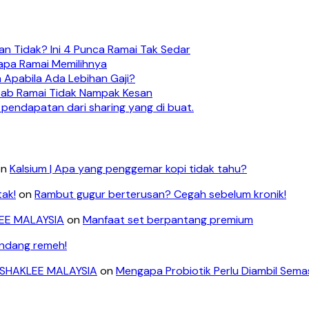
n Tidak? Ini 4 Punca Ramai Tak Sedar
apa Ramai Memilihnya
 Apabila Ada Lebihan Gaji?
ebab Ramai Tidak Nampak Kesan
 pendapatan dari sharing yang di buat.
on
Kalsium | Apa yang penggemar kopi tidak tahu?
tak!
on
Rambut gugur berterusan? Cegah sebelum kronik!
LEE MALAYSIA
on
Manfaat set berpantang premium
andang remeh!
- SHAKLEE MALAYSIA
on
Mengapa Probiotik Perlu Diambil Sem