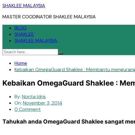
Skip
SHAKLEE MALAYSIA
to
MASTER COODINATOR SHAKLEE MALAYSIA
content
BLOG
SHAKLEE
SHAKLEE MALAYSIA
Home
Kebaikan OmegaGuard Shaklee : Membantu mengurang
Kebaikan OmegaGuard Shaklee : Me
By:
Norita Idris
On:
November 3, 2014
0 Comment
Tahukah anda OmegaGuard Shaklee sangat mem