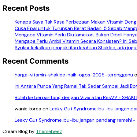
Recent Posts
Kenapa Saya Tak Rasa Perbezaan Makan Vitamin Denga
Cuka Epal untuk Turunkan Berat Badan: 5 Sebab Meng
Mengapa Vitamin Perlu Diutamakan, Bukan Dibeli Hanya
Mengapa Perlu Ambil Vitamin Secara Konsisten? Ini S
Syukur kekalkan pengaktifan keahlian Shaklee, ada juga
Recent Comments
harga-vitamin-shaklee-naik-ogos-2025-terengganu
Ini Antara Punca Yang Ramai Tak Sedar Sampai Jadi Bo
Boleh ke berpantang dengan Vivix atau ResV? - SHAK
wanie korea
on
Leaky Gut Syndrome,ibu-ibu jangan p
Leaky Gut Syndrome,ibu-ibu jangan pandang remeh! 
Cream Blog by
Themebeez