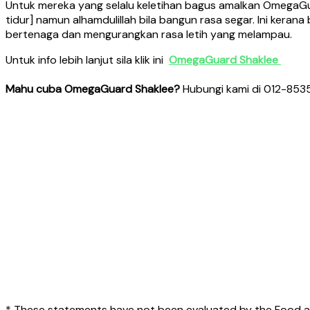
Untuk mereka yang selalu keletihan bagus amalkan OmegaGuard
tidur] namun alhamdulillah bila bangun rasa segar. Ini ker
bertenaga dan mengurangkan rasa letih yang melampau.
Untuk info lebih lanjut sila klik ini
OmegaGuard Shaklee
Mahu cuba OmegaGuard Shaklee?
Hubungi kami di 012-8535
* These statements have not been evaluated by the Food a