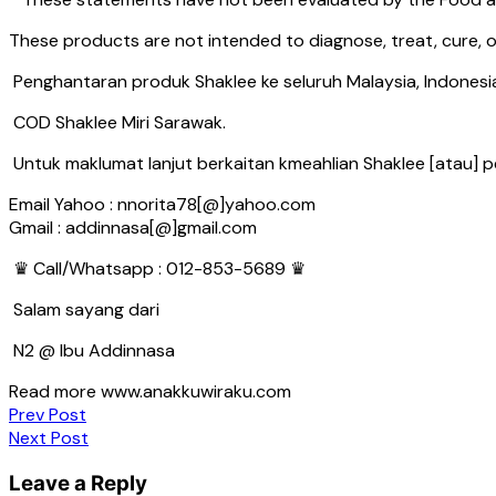
These products are not intended to diagnose, treat, cure, o
Penghantaran produk Shaklee ke seluruh Malaysia, Indonesia
COD Shaklee Miri Sarawak.
Untuk maklumat lanjut berkaitan kmeahlian Shaklee [atau] 
Email Yahoo : nnorita78[@]yahoo.com
Gmail : addinnasa[@]gmail.com
♛ Call/Whatsapp : 012-853-5689 ♛
Salam sayang dari
N2 @ Ibu Addinnasa
Read more www.anakkuwiraku.com
Post
Prev Post
Next Post
navigation
Leave a Reply