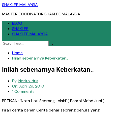
Skip
SHAKLEE MALAYSIA
to
MASTER COODINATOR SHAKLEE MALAYSIA
content
BLOG
SHAKLEE
SHAKLEE MALAYSIA
Home
Inilah sebenarnya Keberkatan..
Inilah sebenarnya Keberkatan..
By:
Norita Idris
On:
April 29, 2010
1 Comments
PETIKAN : ‘Nota Hati Seorang Lelaki’ ( Pahrol Mohd Juoi )
Inilah cerita benar. Cerita benar seorang penulis yang