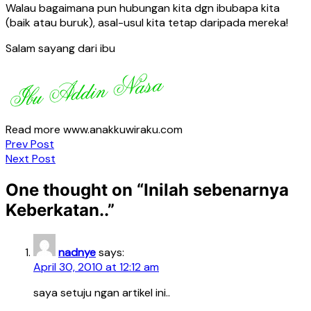
Walau bagaimana pun hubungan kita dgn ibubapa kita
(baik atau buruk), asal-usul kita tetap daripada mereka!
Salam sayang dari ibu
Read more www.anakkuwiraku.com
Post
Prev Post
Next Post
navigation
One thought on “
Inilah sebenarnya
Keberkatan..
”
nadnye
says:
April 30, 2010 at 12:12 am
saya setuju ngan artikel ini..