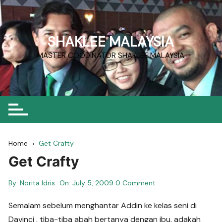
Skip
to
content
SHAKLEE MALAYSIA
MASTER COODINATOR SHAKLEE MALAYSIA
Home
Get Crafty
Get Crafty
By:
Norita Idris
On:
July 5, 2009
0 Comment
Semalam sebelum menghantar Addin ke kelas seni di
Davinci , tiba-tiba abah bertanya dengan ibu, adakah