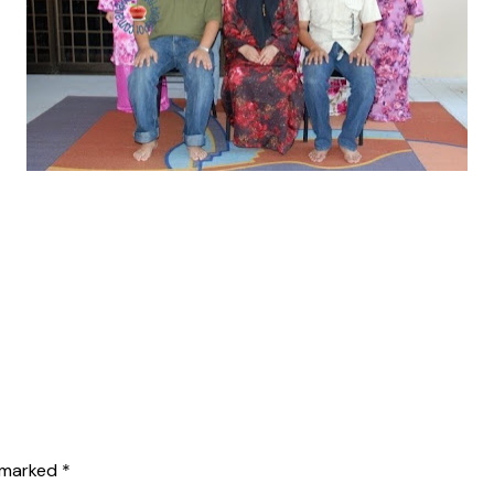
e marked
*