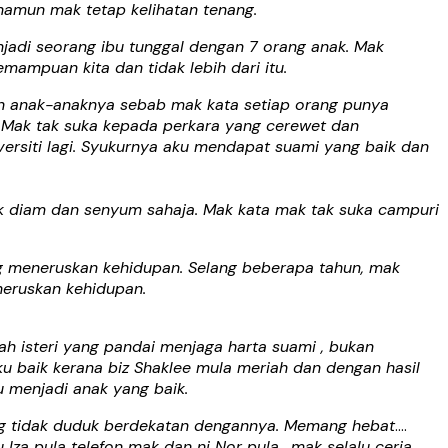
namun mak tetap kelihatan tenang.
adi seorang ibu tunggal dengan 7 orang anak. Mak
ampuan kita dan tidak lebih dari itu.
an anak-anaknya sebab mak kata setiap orang punya
 Mak tak suka kepada perkara yang cerewet dan
ersiti lagi. Syukurnya aku mendapat suami yang baik dan
k diam dan senyum sahaja. Mak kata mak tak suka campuri
g meneruskan kehidupan. Selang beberapa tahun, mak
neruskan kehidupan.
h isteri yang pandai menjaga harta suami , bukan
u baik kerana biz Shaklee mula meriah dan dengan hasil
u menjadi anak yang baik.
ang tidak duduk berdekatan dengannya. Memang hebat
….
u Iza pula telefon mak dan ni Nor pula….mak selalu ceria