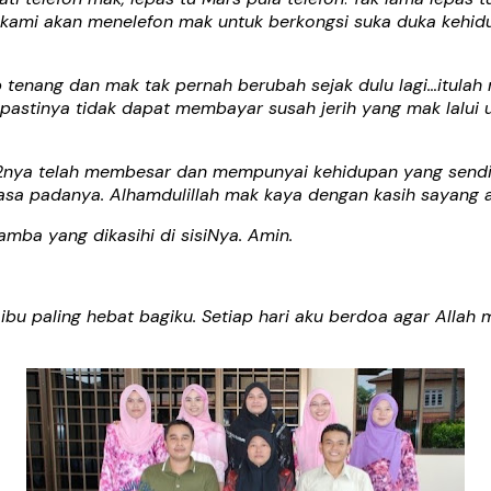
i kami akan menelefon mak untuk berkongsi suka duka kehi
ap tenang dan mak tak pernah berubah sejak dulu lagi…itula
pastinya tidak dapat membayar susah jerih yang mak lal
ak2nya telah membesar dan mempunyai kehidupan yang send
asa padanya. Alhamdulillah mak kaya dengan kasih sayang
ba yang dikasihi di sisiNya. Amin.
ibu paling hebat bagiku. Setiap hari aku berdoa agar All