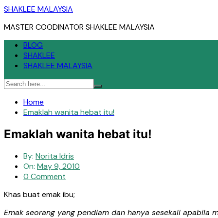
Skip
SHAKLEE MALAYSIA
to
MASTER COODINATOR SHAKLEE MALAYSIA
content
BLOG
SHAKLEE
SHAKLEE MALAYSIA
Home
Emaklah wanita hebat itu!
Emaklah wanita hebat itu!
By:
Norita Idris
On:
May 9, 2010
0 Comment
Khas buat emak ibu;
Emak seorang yang pendiam dan hanya sesekali apabila 