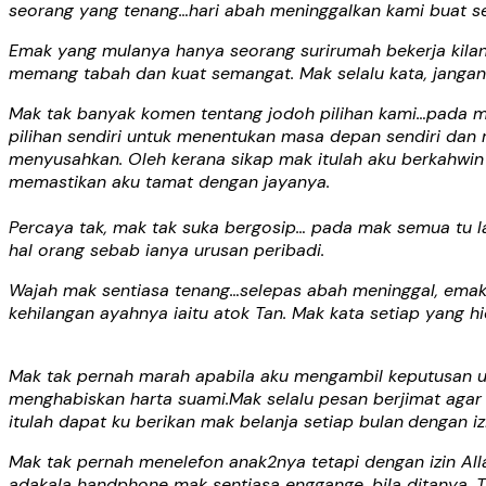
seorang yang tenang…hari abah meninggalkan kami buat s
Emak yang mulanya hanya seorang surirumah bekerja kila
memang tabah dan kuat semangat. Mak selalu kata, jangan 
Mak tak banyak komen tentang jodoh pilihan kami…pada m
pilihan sendiri untuk menentukan masa depan sendiri da
menyusahkan. Oleh kerana sikap mak itulah aku berkahwin
memastikan aku tamat dengan jayanya.
Percaya tak, mak tak suka bergosip… pada mak semua tu l
hal orang sebab ianya urusan peribadi.
Wajah mak sentiasa tenang…selepas abah meninggal, emak
kehilangan ayahnya iaitu atok Tan. Mak kata setiap yang 
Mak tak pernah marah apabila aku mengambil keputusan un
menghabiskan harta suami.Mak selalu pesan berjimat agar
itulah dapat ku berikan mak belanja setiap bulan
dengan iz
Mak tak pernah menelefon anak2nya tetapi dengan izin A
adakala handphone mak sentiasa enggange, bila ditanya, Ta