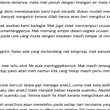
elama-lamanya, mata mak penuh dengan linangan air mata 
ng demi membesarkan kami tujuh beradik. Bukan mudah menj
banyak mengeluh kerana Allah hanya akan beri mengikut kem
ak asalkan kami bahagia. Mak juga tidak mencampuri urus
n rumahtangganya. Mak memang simple dalam segala urusan.
 pada usia yang muda dengan keadaan masih belajar di Univ
aghro. Kalau ada yang bertandang nak bergosip, mak banya
 mak iaitu atok Ne pula meninggalkannya. Mak masih tenan
hidup pasti akan mati namun kita yang hidup masih perlu me
tuk bercuti tanpa gaji menjaga anak2…cuma mak kata jadila
 aku dan anak2 tidak menjadi beban kepada suamiku. Nasibk
in suamiku jua.
Terima kasih Ya Allah kerana mengizinkan ak
llah anak2nya akan menelefon pada setiap hari terutama y
ti telefon mak, lepas tu Mars pula telefon
.
Tak lama lepas t