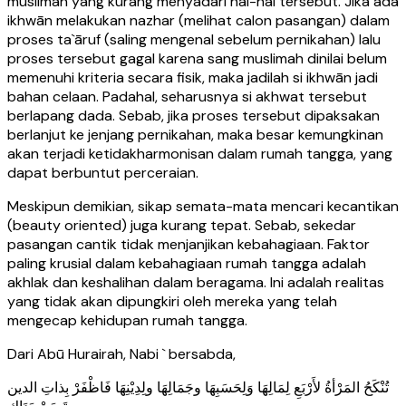
muslimah yang kurang menyadari hal-hal tersebut. Jika ada
ikhwān melakukan nazhar (melihat calon pasangan) dalam
proses ta`āruf (saling mengenal sebelum pernikahan) lalu
proses tersebut gagal karena sang muslimah dinilai belum
memenuhi kriteria secara fisik, maka jadilah si ikhwān jadi
bahan celaan. Padahal, seharusnya si akhwat tersebut
berlapang dada. Sebab, jika proses tersebut dipaksakan
berlanjut ke jenjang pernikahan, maka besar kemungkinan
akan terjadi ketidakharmonisan dalam rumah tangga, yang
dapat berbuntut perceraian.
Meskipun demikian, sikap semata-mata mencari kecantikan
(beauty oriented) juga kurang tepat. Sebab, sekedar
pasangan cantik tidak menjanjikan kebahagiaan. Faktor
paling krusial dalam kebahagiaan rumah tangga adalah
akhlak dan keshalihan dalam beragama. Ini adalah realitas
yang tidak akan dipungkiri oleh mereka yang telah
mengecap kehidupan rumah tangga.
Dari Abū Hurairah, Nabi ` bersabda,
تُنْكَحُ المَرْأةُ لأَرْبَعِ لِمَالِهَا وَلِحَسَبِهَا وجَمَالِهَا ولِدِيْنِهَا فَاظْفَرْ بِذاتِ الدين