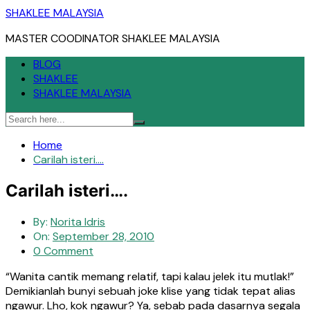
Skip
SHAKLEE MALAYSIA
to
MASTER COODINATOR SHAKLEE MALAYSIA
content
BLOG
SHAKLEE
SHAKLEE MALAYSIA
Home
Carilah isteri….
Carilah isteri….
By:
Norita Idris
On:
September 28, 2010
0 Comment
“Wanita cantik memang relatif, tapi kalau jelek itu mutlak!”
Demikianlah bunyi sebuah joke klise yang tidak tepat alias
ngawur. Lho, kok ngawur? Ya, sebab pada dasarnya segala