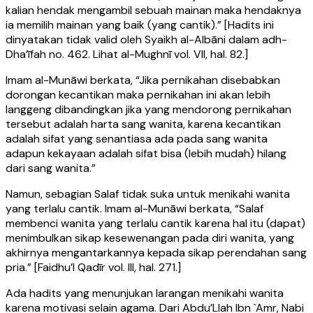
kalian hendak mengambil sebuah mainan maka hendaknya
ia memilih mainan yang baik (yang cantik).” [Hadits ini
dinyatakan tidak valid oleh Syaikh al-Albāni dalam adh-
Dha’īfah no. 462. Lihat al-Mughnī vol. VII, hal. 82.]
Imam al-Munāwi berkata, “Jika pernikahan disebabkan
dorongan kecantikan maka pernikahan ini akan lebih
langgeng dibandingkan jika yang mendorong pernikahan
tersebut adalah harta sang wanita, karena kecantikan
adalah sifat yang senantiasa ada pada sang wanita
adapun kekayaan adalah sifat bisa (lebih mudah) hilang
dari sang wanita.”
Namun, sebagian Salaf tidak suka untuk menikahi wanita
yang terlalu cantik. Imam al-Munāwi berkata, “Salaf
membenci wanita yang terlalu cantik karena hal itu (dapat)
menimbulkan sikap kesewenangan pada diri wanita, yang
akhirnya mengantarkannya kepada sikap perendahan sang
pria.” [Faidhu’l Qadīr vol. III, hal. 271.]
Ada hadits yang menunjukan larangan menikahi wanita
karena motivasi selain agama. Dari Abdu’Llah Ibn `Amr, Nabi