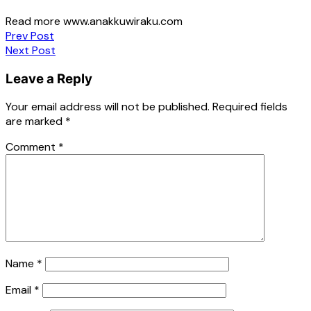
Read more www.anakkuwiraku.com
Post
Prev Post
Next Post
navigation
Leave a Reply
Your email address will not be published.
Required fields
are marked
*
Comment
*
Name
*
Email
*