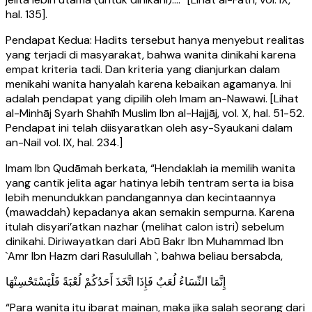
hal. 135].
Pendapat Kedua: Hadits tersebut hanya menyebut realitas
yang terjadi di masyarakat, bahwa wanita dinikahi karena
empat kriteria tadi. Dan kriteria yang dianjurkan dalam
menikahi wanita hanyalah karena kebaikan agamanya. Ini
adalah pendapat yang dipilih oleh Imam an-Nawawi. [Lihat
al-Minhāj Syarh Shahīh Muslim Ibn al-Hajjāj, vol. X, hal. 51-52.
Pendapat ini telah diisyaratkan oleh asy-Syaukani dalam
an-Nail vol. IX, hal. 234.]
Imam Ibn Qudāmah berkata, “Hendaklah ia memilih wanita
yang cantik jelita agar hatinya lebih tentram serta ia bisa
lebih menundukkan pandangannya dan kecintaannya
(mawaddah) kepadanya akan semakin sempurna. Karena
itulah disyari’atkan nazhar (melihat calon istri) sebelum
dinikahi. Diriwayatkan dari Abū Bakr Ibn Muhammad Ibn
`Amr Ibn Hazm dari Rasulullah `, bahwa beliau bersabda,
إِنَّمَا النِّسَاءُ لُعَبٌ فَإِذَا اتَّخَذَ أَحَدُكُمْ لُعْبَةً فَلْيَسْتَحْسِنْهَا
“Para wanita itu ibarat mainan, maka jika salah seorang dari