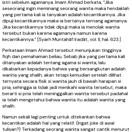
istri sebelum agamanya. Imam Ahmad berkata, “Jika
seseorang ingin meminang seorang wanita maka hendaklah
yang pertama kali ia tanyakan adalah kecantikannya. Jika
dipuji kecantikannya maka ia bertanya tentang agamanya.
Jika kecantikannya tidak dipuji maka ia menolak wanita
tersebut bukan karena agamanya namun karena
kecantikannya.” [Syarh Muntahā’l Iradāt, vol. II, hal. 623.]
Perkataan Imam Ahmad tersebut menunjukan tingginya
fiqh dan pemahaman beliau. Sebab jika yang pertama kali
ditanyakan adalah tentang agama si wanita, lalu
dikabarkan kepadanya bahwa yang bersangkutan adalah
wanita yang shalih, akan tetapi kemudian setelah dilihat
ternyata secara fisik si wanita jauh di bawah harapan si
pria, sehingga ia tidak jadi menikahi wanita tersebut, maka
berarti si pria telah meninggalkan wanita tersebut padahal
ia telah mengetahui bahwa wanita itu adalah wanita yang
shalih.
Namun sekali lagi penting untuk ditekankan bahwa
kecantikan adalah hal yang relatif. (Ingat joke di awal
tulisan?) Terkadang seorang wanita sangat cantik menurut