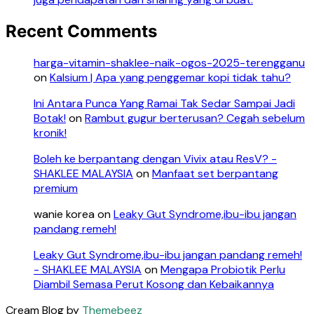
Recent Comments
harga-vitamin-shaklee-naik-ogos-2025-terengganu
on
Kalsium | Apa yang penggemar kopi tidak tahu?
Ini Antara Punca Yang Ramai Tak Sedar Sampai Jadi
Botak!
on
Rambut gugur berterusan? Cegah sebelum
kronik!
Boleh ke berpantang dengan Vivix atau ResV? -
SHAKLEE MALAYSIA
on
Manfaat set berpantang
premium
wanie korea
on
Leaky Gut Syndrome,ibu-ibu jangan
pandang remeh!
Leaky Gut Syndrome,ibu-ibu jangan pandang remeh!
- SHAKLEE MALAYSIA
on
Mengapa Probiotik Perlu
Diambil Semasa Perut Kosong dan Kebaikannya
Cream Blog by
Themebeez