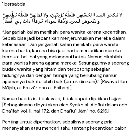
` bersabda
لاَ تُنكِحوا النساءَ لِحُسْنِهن فَلَعَلَّهُ يُرْدِيْهِنَّ، ولا لِمَالِهِنَّ فَلَعَلَّهُ يُطْغِيْهِنَّ
وانكحوهن للدين. وَلَأَمَةٌ سوداء خَرْمَاءُ ذاتُ دِينٍ أَفْضَلُ
“Janganlah kalian menikahi para wanita karena kecantikan.
Sebab bisa jadi kecantikan menjerumuskan mereka dalam
kebinasaan. Dan janganlah kalian menikahi para wanita
karena harta, karena bisa jadi harta menjadikan mereka
berbuat hal-hal yang melampaui batas. Namun nikahilah
para wanita karena agama mereka. Sesungguhnya seorang
budak wanita yang hitam dan terpotong sebagian
hidungnya dan dengan telinga yang berlubang namun
agamanya baik itu lebih baik (untuk dinikahi).” [Riwayat Ibn
Mājah, al-Bazzār dan al-Baihaqi.]
Namun hadits ini tidak valid, tidak dapat dijadikan hujjah.
[Sebagaimana dinyatakan oleh Syaikh al-Albāni dalam adh-
Dha’īfah vol. III, hal. 172, dan Dhaī’fu’l Jāmi` no. 6216.]
Penting untuk diperhatikan, sebaiknya seorang pria
menanyakan atau mencari tahu tentang kecantikan calon