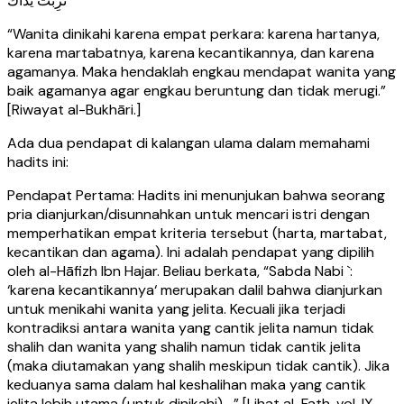
تَرِبَتْ يَدَاك
“Wanita dinikahi karena empat perkara: karena hartanya,
karena martabatnya, karena kecantikannya, dan karena
agamanya. Maka hendaklah engkau mendapat wanita yang
baik agamanya agar engkau beruntung dan tidak merugi.”
[Riwayat al-Bukhāri.]
Ada dua pendapat di kalangan ulama dalam memahami
hadits ini:
Pendapat Pertama: Hadits ini menunjukan bahwa seorang
pria dianjurkan/disunnahkan untuk mencari istri dengan
memperhatikan empat kriteria tersebut (harta, martabat,
kecantikan dan agama). Ini adalah pendapat yang dipilih
oleh al-Hāfizh Ibn Hajar. Beliau berkata, “Sabda Nabi `:
‘karena kecantikannya‘ merupakan dalil bahwa dianjurkan
untuk menikahi wanita yang jelita. Kecuali jika terjadi
kontradiksi antara wanita yang cantik jelita namun tidak
shalih dan wanita yang shalih namun tidak cantik jelita
(maka diutamakan yang shalih meskipun tidak cantik). Jika
keduanya sama dalam hal keshalihan maka yang cantik
jelita lebih utama (untuk dinikahi)….” [Lihat al-Fath, vol. IX,