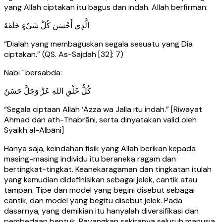
yang Allah ciptakan itu bagus dan indah. Allah berfirman:
الَّذِي أَحْسَنَ كُلَّ شَيْءٍ خَلَقَهُ
“Dialah yang membaguskan segala sesuatu yang Dia
ciptakan.” (QS. As-Sajdah [32]: 7)
Nabi ` bersabda:
كُلُّ خَلْقِ اللهِ عَزَّ وَجَلَّ حَسَنٌ
“Segala ciptaan Allah ‘Azza wa Jalla itu indah.” [Riwayat
Ahmad dan ath-Thabrāni, serta dinyatakan valid oleh
Syaikh al-Albāni]
Hanya saja, keindahan fisik yang Allah berikan kepada
masing-masing individu itu beraneka ragam dan
bertingkat-tingkat. Keanekaragaman dan tingkatan itulah
yang kemudian didefinisikan sebagai jelek, cantik atau
tampan. Tipe dan model yang begini disebut sebagai
cantik, dan model yang begitu disebut jelek. Pada
dasarnya, yang demikian itu hanyalah diversifikasi dan
pembedaan bentuk. Bayangkan sekiranya seluruh manusia