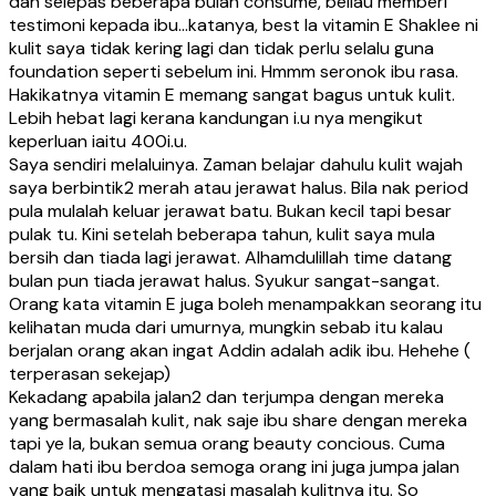
dan selepas beberapa bulan consume, beliau memberi
testimoni kepada ibu…katanya, best la vitamin E Shaklee ni
kulit saya tidak kering lagi dan tidak perlu selalu guna
foundation seperti sebelum ini. Hmmm seronok ibu rasa.
Hakikatnya vitamin E memang sangat bagus untuk kulit.
Lebih hebat lagi kerana kandungan i.u nya mengikut
keperluan iaitu 400i.u.
Saya sendiri melaluinya. Zaman belajar dahulu kulit wajah
saya berbintik2 merah atau jerawat halus. Bila nak period
pula mulalah keluar jerawat batu. Bukan kecil tapi besar
pulak tu. Kini setelah beberapa tahun, kulit saya mula
bersih dan tiada lagi jerawat. Alhamdulillah time datang
bulan pun tiada jerawat halus. Syukur sangat-sangat.
Orang kata vitamin E juga boleh menampakkan seorang itu
kelihatan muda dari umurnya, mungkin sebab itu kalau
berjalan orang akan ingat Addin adalah adik ibu. Hehehe (
terperasan sekejap)
Kekadang apabila jalan2 dan terjumpa dengan mereka
yang bermasalah kulit, nak saje ibu share dengan mereka
tapi ye la, bukan semua orang beauty concious. Cuma
dalam hati ibu berdoa semoga orang ini juga jumpa jalan
yang baik untuk mengatasi masalah kulitnya itu. So