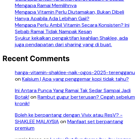
Mengapa Ramai Memilihnya
Mengapa Vitamin Perlu Diutamakan, Bukan Dibeli
Hanya Apabila Ada Lebihan Gaji?
Mengapa Perlu Ambil Vitamin Secara Konsisten? Ini
Sebab Ramai Tidak Nampak Kesan
Syukur kekalkan pengaktifan keahlian Shaklee, ada
juga pendapatan dari sharing yang di buat.
Recent Comments
harga-vitamin-shaklee-naik-ogos-2025-terengganu
on
Kalsium | Apa yang penggemar kopi tidak tahu?
Ini Antara Punca Yang Ramai Tak Sedar Sampai Jadi
Botak!
on
Rambut gugur berterusan? Cegah sebelum
kronik!
Boleh ke berpantang dengan Vivix atau ResV? -
SHAKLEE MALAYSIA
on
Manfaat set berpantang
premium