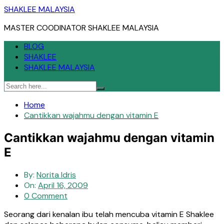
Skip
SHAKLEE MALAYSIA
to
MASTER COODINATOR SHAKLEE MALAYSIA
content
BLOG
SHAKLEE
SHAKLEE MALAYSIA
Home
Cantikkan wajahmu dengan vitamin E
Cantikkan wajahmu dengan vitamin
E
By:
Norita Idris
On:
April 16, 2009
0 Comment
Seorang dari kenalan ibu telah mencuba vitamin E Shaklee