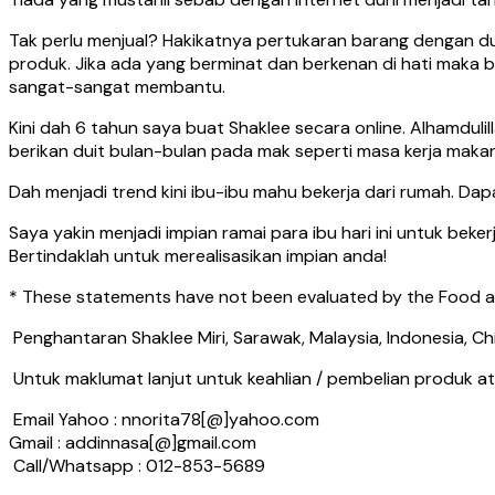
Tak perlu menjual? Hakikatnya pertukaran barang dengan dui
produk. Jika ada yang berminat dan berkenan di hati maka 
sangat-sangat membantu.
Kini dah 6 tahun saya buat Shaklee secara online. Alhamdul
berikan duit bulan-bulan pada mak seperti masa kerja makan 
Dah menjadi trend kini ibu-ibu mahu bekerja dari rumah. Dapa
Saya yakin menjadi impian ramai para ibu hari ini untuk beke
Bertindaklah untuk merealisasikan impian anda!
* These statements have not been evaluated by the Food and
Penghantaran Shaklee Miri, Sarawak, Malaysia, Indonesia, Ch
Untuk maklumat lanjut untuk keahlian / pembelian produk a
Email Yahoo : nnorita78[@]yahoo.com
Gmail : addinnasa[@]gmail.com
Call/Whatsapp : 012-853-5689