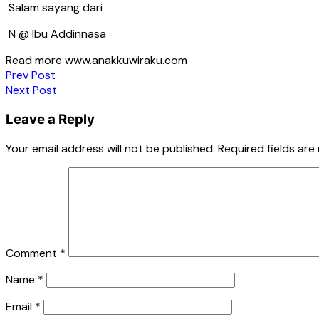
Salam sayang dari
N @ Ibu Addinnasa
Read more www.anakkuwiraku.com
Post
Prev Post
Next Post
navigation
Leave a Reply
Your email address will not be published.
Required fields ar
Comment
*
Name
*
Email
*