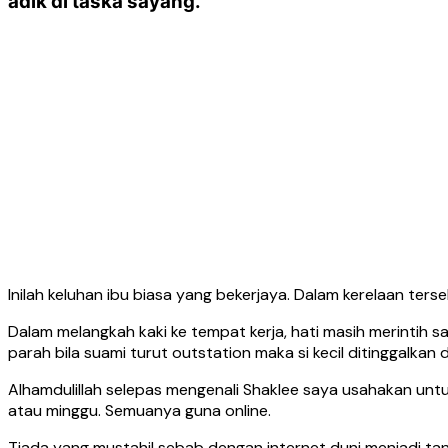
adik di taska sayang.
Inilah keluhan ibu biasa yang bekerjaya. Dalam kerelaan terse
Dalam melangkah kaki ke tempat kerja, hati masih merintih s
parah bila suami turut outstation maka si kecil ditinggalkan 
Alhamdulillah selepas mengenali Shaklee saya usahakan untuk
atau minggu. Semuanya guna online.
Tiada yang mustahil sebab dengan internet duni menjadi t