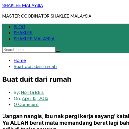
Skip
SHAKLEE MALAYSIA
to
MASTER COODINATOR SHAKLEE MALAYSIA
content
BLOG
SHAKLEE
SHAKLEE MALAYSIA
Home
Buat duit dari rumah
Buat duit dari rumah
By:
Norita Idris
On:
April 13, 2013
0 Comment
‘Jangan nangis, ibu nak pergi kerja sayang’ kat
Ya ALLAH berat mata memandang berat lagi bahu 