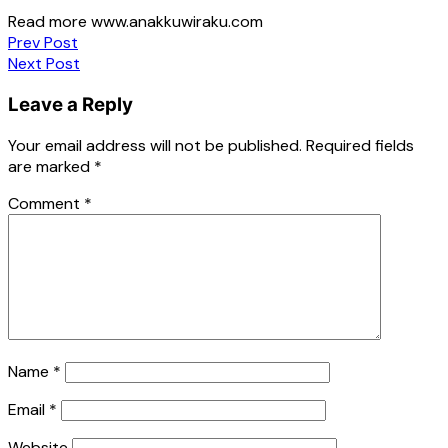
Read more www.anakkuwiraku.com
Post
Prev Post
Next Post
navigation
Leave a Reply
Your email address will not be published.
Required fields
are marked
*
Comment
*
Name
*
Email
*
Website