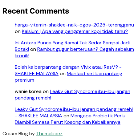
Recent Comments
harga-vitamin-shaklee-naik-ogos-2025-terengganu
on
Kalsium | Apa yang penggemar kopi tidak tahu?
Ini Antara Punca Yang Ramai Tak Sedar Sampai Jadi
Botak!
on
Rambut gugur berterusan? Cegah sebelum
kronik!
Boleh ke berpantang dengan Vivix atau ResV? -
SHAKLEE MALAYSIA
on
Manfaat set berpantang
premium
wanie korea
on
Leaky Gut Syndrome,ibu-ibu jangan
pandang remeh!
Leaky Gut Syndrome,ibu-ibu jangan pandang remeh!
- SHAKLEE MALAYSIA
on
Mengapa Probiotik Perlu
Diambil Semasa Perut Kosong dan Kebaikannya
Cream Blog by
Themebeez