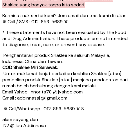
Shaklee yang banyak tanpa kita sedari.
Berminat nak sertai kami? Jom email dan text kami di talian
♛ Call / SMS : 012-853-5689 ♛
* These statements have not been evaluated by the Food
and Drug Administration. These products are not intended
to diagnose, treat, cure, or prevent any disease.
Penghantaran produk Shaklee ke seluruh Malaysia,
Indonesia, China dan Taiwan.
COD Shaklee Miri Sarawak.
Untuk maklumat lanjut berkaitan keahlian Shaklee [atau]
pembelian produk Shaklee [atau] menjana pendapatan dari
rumah boleh berhubung dengan kami melalui
Email Yahoo : nnorita78[@]yahoo.com
Gmail : addinnasa[@]gmail.com
♛ Call/Whatsapp : 012-853-5689 ♛ S
alam sayang dari
N2 @ Ibu Addinnasa