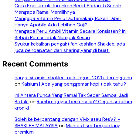
Cuka Epal untuk Turunkan Berat Badan: 5 Sebab
Mengapa Ramai Memilihnya
Mengapa Vitamin Perlu Diutamakan, Bukan Dibeli
Hanya Apabila Ada Lebihan Gaji?
Mengapa Perlu Ambil Vitamin Secara Konsisten? Ini
Sebab Ramai Tidak Nampak Kesan
Syukur kekalkan pengaktifan keahlian Shaklee, ada
juga pendapatan dari sharing yang di buat.
Recent Comments
harga-vitamin-shaklee-naik-ogos-2025-terengganu
on
Kalsium | Apa yang penggemar kopi tidak tahu?
Ini Antara Punca Yang Ramai Tak Sedar Sampai Jadi
Botak!
on
Rambut gugur berterusan? Cegah sebelum
kronik!
Boleh ke berpantang dengan Vivix atau ResV? -
SHAKLEE MALAYSIA
on
Manfaat set berpantang
premium