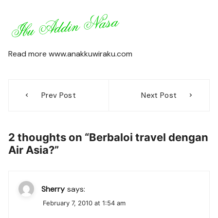
Read more www.anakkuwiraku.com
Post
Prev Post
Next Post
navigation
2 thoughts on “
Berbaloi travel dengan
Air Asia?
”
Sherry
says:
February 7, 2010 at 1:54 am