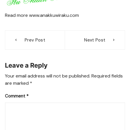
Read more www.anakkuwiraku.com
Post
Prev Post
Next Post
navigation
Leave a Reply
Your email address will not be published.
Required fields
are marked
*
Comment
*