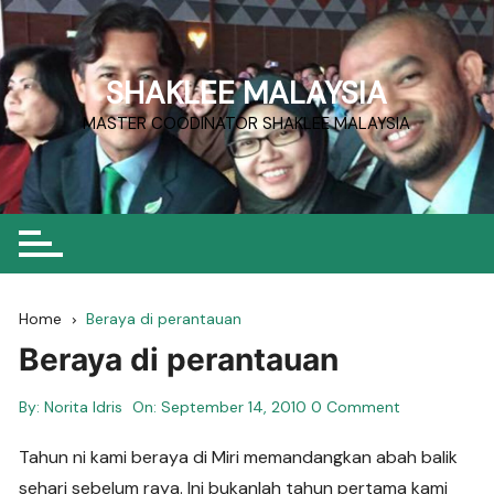
Skip
to
content
SHAKLEE MALAYSIA
MASTER COODINATOR SHAKLEE MALAYSIA
Home
Beraya di perantauan
Beraya di perantauan
By:
Norita Idris
On:
September 14, 2010
0 Comment
Tahun ni kami beraya di Miri memandangkan abah balik
sehari sebelum raya. Ini bukanlah tahun pertama kami