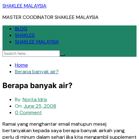
Skip
SHAKLEE MALAYSIA
to
MASTER COODINATOR SHAKLEE MALAYSIA
content
BLOG
SHAKLEE
SHAKLEE MALAYSIA
Home
Berapa banyak air?
Berapa banyak air?
By:
Norita Idris
On:
June 25, 2008
0 Comment
Ramai yang menghantar email mahupun mesej
bertanyakan kepada saya berapa banyak airkah yang
perlu di minum dalam sehari jika kita mengambil supplement