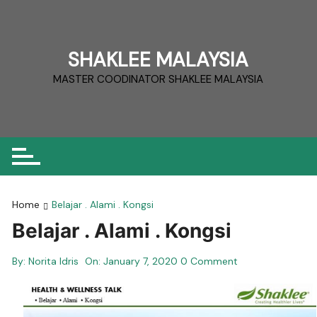
Skip
to
content
SHAKLEE MALAYSIA
MASTER COODINATOR SHAKLEE MALAYSIA
Home
Belajar . Alami . Kongsi
Belajar . Alami . Kongsi
By:
Norita Idris
On:
January 7, 2020
0 Comment