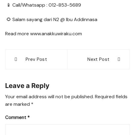
📱 Call/Whatsapp : 012-853-5689
🌻 Salam sayang dari N2 @ Ibu Addinnasa
Read more www.anakkuwiraku.com
Post
Prev Post
Next Post
navigation
Leave a Reply
Your email address will not be published.
Required fields
are marked
*
Comment
*