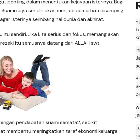
gat penting dalam menentukan kejayaan isterinya. Bagi
. Suami saya sendiri akan menjadi pemerhati disamping
ar isterinya seimbang hal dunia dan akhirat.
h
t
itu sendiri. Jika kita serius dan fokus, memang akan
k
ezeki itu semuanya datang dari ALLAH swt.
I
J
s
B
S
p
w
j
 dengan pendapatan suami semata2, sedikit
L
at membantu meningkatkan taraf ekonomi keluarga
r