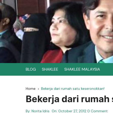
Skip
to
content
BLOG
SHAKLEE
SHAKLEE MALAYSIA
Home
Bekerja dari rumah satu keseronokkan!
Bekerja dari rumah
By:
Norita Idris
On:
October 27, 2012
0 Comment