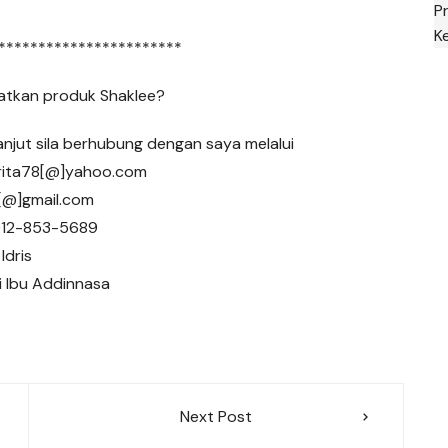
P
K
***********************
patkan produk Shaklee?
njut sila berhubung dengan saya melalui
orita78[@]yahoo.com
a[@]gmail.com
 012-853-5689
Idris
i Ibu Addinnasa
Next Post