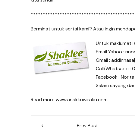
*******************************************
Berminat untuk sertai kami? Atau ingin menda
Untuk maklumat la
Email Yahoo : nn
Gmail : addinnas
Call/Whatsapp :
Facebook : Norita 
Salam sayang dar
Read more www.anakkuwiraku.com
Post
Prev Post
navigation