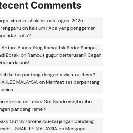
Recent Comments
arga-vitamin-shaklee-naik-ogos-2025-
erengganu
on
Kalsium | Apa yang penggemar
opi tidak tahu?
ni Antara Punca Yang Ramai Tak Sedar Sampai
adi Botak!
on
Rambut gugur berterusan? Cegah
ebelum kronik!
oleh ke berpantang dengan Vivix atau ResV? -
HAKLEE MALAYSIA
on
Manfaat set berpantang
remium
anie korea
on
Leaky Gut Syndrome,ibu-ibu
angan pandang remeh!
eaky Gut Syndrome,ibu-ibu jangan pandang
emeh! - SHAKLEE MALAYSIA
on
Mengapa