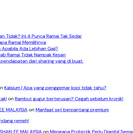
n Tidak? Ini 4 Punca Ramai Tak Sedar
apa Ramai Memilihnya
 Apabila Ada Lebihan Gaji?
ebab Ramai Tidak Nampak Kesan
 pendapatan dari sharing yang di buat.
on
Kalsium | Apa yang penggemar kopi tidak tahu?
tak!
on
Rambut gugur berterusan? Cegah sebelum kronik!
LEE MALAYSIA
on
Manfaat set berpantang premium
andang remeh!
- SHAKLEE MALAYSIA
on
Mengapa Probiotik Perlu Diambil Sem