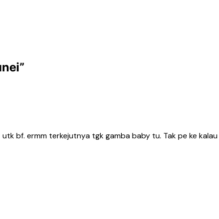
unei
”
utk bf. ermm terkejutnya tgk gamba baby tu. Tak pe ke kalau ba