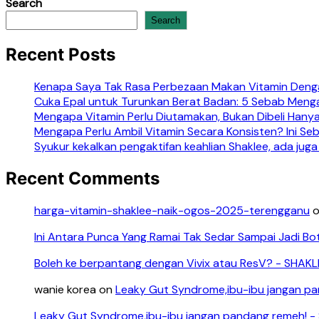
Search
Search
Recent Posts
Kenapa Saya Tak Rasa Perbezaan Makan Vitamin Denga
Cuka Epal untuk Turunkan Berat Badan: 5 Sebab Meng
Mengapa Vitamin Perlu Diutamakan, Bukan Dibeli Hanya
Mengapa Perlu Ambil Vitamin Secara Konsisten? Ini S
Syukur kekalkan pengaktifan keahlian Shaklee, ada juga
Recent Comments
harga-vitamin-shaklee-naik-ogos-2025-terengganu
Ini Antara Punca Yang Ramai Tak Sedar Sampai Jadi Bo
Boleh ke berpantang dengan Vivix atau ResV? - SHAK
wanie korea
on
Leaky Gut Syndrome,ibu-ibu jangan p
Leaky Gut Syndrome,ibu-ibu jangan pandang remeh! 