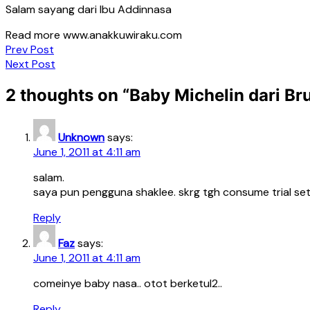
Salam sayang dari Ibu Addinnasa
Read more www.anakkuwiraku.com
Post
Prev Post
Next Post
navigation
2 thoughts on “
Baby Michelin dari Br
Unknown
says:
June 1, 2011 at 4:11 am
salam.
saya pun pengguna shaklee. skrg tgh consume trial set 
Reply
Faz
says:
June 1, 2011 at 4:11 am
comeinye baby nasa.. otot berketul2..
Reply