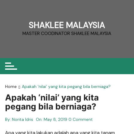
Skip
to
content
SHAKLEE MALAYSIA
MASTER COODINATOR SHAKLEE MALAYSIA
Home
Apakah ‘nilai’ yang kita pegang bila berniaga?
Apakah ‘nilai’ yang kita
pegang bila berniaga?
By:
Norita Idris
On:
May 8, 2019
0 Comment
Apa yang kita lakukan adalah apa yang kita tanam