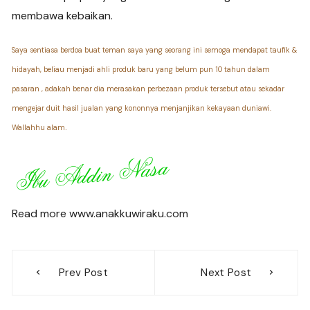
membawa kebaikan.
Saya sentiasa berdoa buat teman saya yang seorang ini semoga mendapat taufik &
hidayah, beliau menjadi ahli produk baru yang belum pun 10 tahun dalam
pasaran , adakah benar dia merasakan perbezaan produk tersebut atau sekadar
mengejar duit hasil jualan yang kononnya menjanjikan kekayaan duniawi.
.
Wallahhu alam
Read more www.anakkuwiraku.com
Post
Prev Post
Next Post
navigation