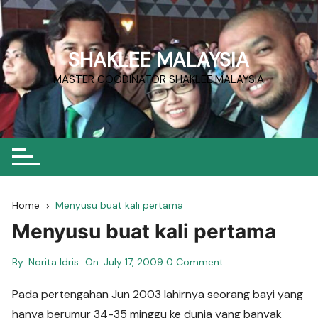
Skip
to
content
SHAKLEE MALAYSIA
MASTER COODINATOR SHAKLEE MALAYSIA
Home
Menyusu buat kali pertama
Menyusu buat kali pertama
By:
Norita Idris
On:
July 17, 2009
0 Comment
Pada pertengahan Jun 2003 lahirnya seorang bayi yang
hanya berumur 34-35 minggu ke dunia yang banyak