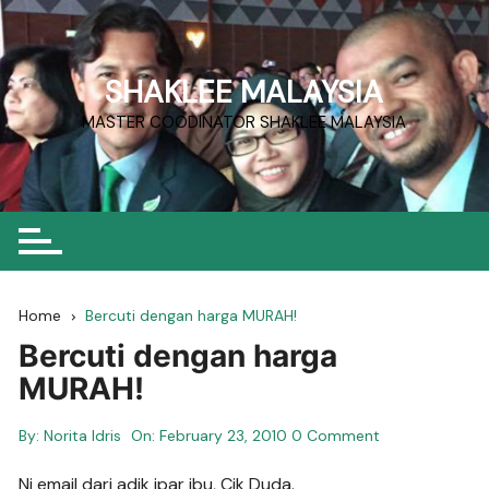
Skip
to
content
SHAKLEE MALAYSIA
MASTER COODINATOR SHAKLEE MALAYSIA
Home
Bercuti dengan harga MURAH!
Bercuti dengan harga
MURAH!
By:
Norita Idris
On:
February 23, 2010
0 Comment
Ni email dari adik ipar ibu, Cik Duda.